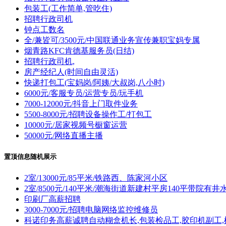
包装工(工作简单,管吃住)
招聘行政司机
钟点工数名
全/兼皆可/3500元/中国联通业务宣传兼职宝妈专属
烟青路KFC肯德基服务员(日结)
招聘行政司机,
房产经纪人(时间自由灵活)
快递打包工(宝妈岗/阿姨/大叔岗,八小时)
6000元/客服专员/运营专员/玩手机
7000-12000元/抖音上门取件业务
5500-8000元/招聘设备操作工/打包工
10000元/居家视频号橱窗运营
50000元/网络直播主播
置顶信息随机展示
2室/13000元/85平米/铁路西、陈家河小区
2室/8500元/140平米/潮海街道新建村平房140平带院有井
印刷厂高薪招聘
3000-7000元/招聘电脑网络监控维修员
科诺印务高薪诚聘自动糊盒机长,包装检品工,胶印机副工,