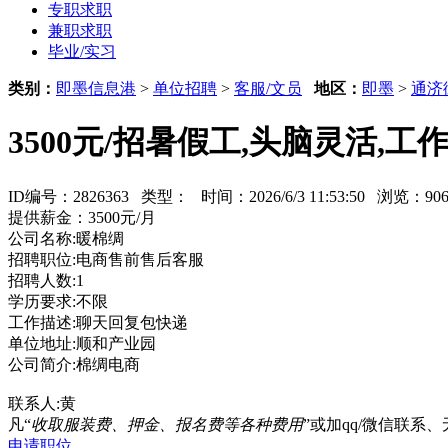
专职求职
兼职求职
毕业/实习
类别：
即墨信息港
>
单位招聘
>
客服/文员
地区：
即墨
>
通济
3500元/招暑假工,头脑灵活,工
ID编号：2826363 类型：
时间：2026/6/3 11:53:50 浏览：
提供薪金：3500元/月
公司名称:暖棉绸
招聘职位:电商售前售后客服
招聘人数:1
学历要求:不限
工作描述:聊天回复包快递
单位地址:顺和产业园
公司简介:棉绸电商
联系人:黄
凡“
收取服装费、押金、报名费等各种费用
”或加qq/微信联
申请职位