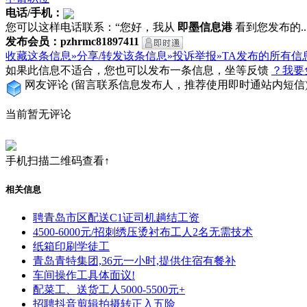
电话/手机：
您可以这样电话联系：“您好，我从
即墨信息港
看到您发布的...
发布会员：pzhrmc81897411
收藏这条信息»
分享/转发该条信息»
投诉举报»
TA发布的所有信
如果此信息不适合，您也可以发布一条信息，坐等反馈
？我要
网友评论
(留言联系信息发布人，推荐使用即时通站内短信
当前暂无评论
手机扫描二维码查看↑
相关信息
聘青岛市区配送C1证司机趟结工资
4500-6000元/招刺绣压烫衬布工人2名无需技术
纸箱印刷学徒工
青岛青特集团,36元一小时,提供住宿有餐补
车间操作工具体面议!
配菜工、送货工人5000-5500元+
招聘抖音剪辑拍摄转正入五险