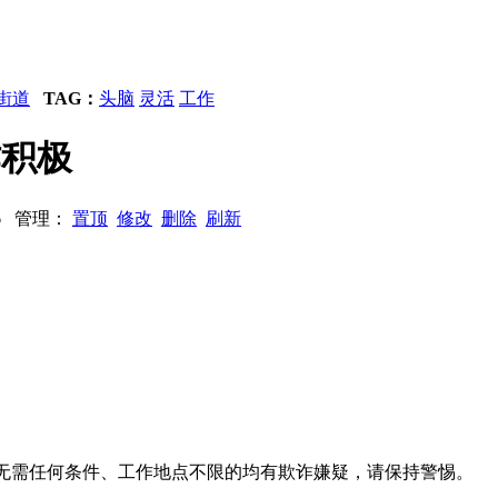
街道
TAG：
头脑
灵活
工作
作积极
906 管理：
置顶
修改
删除
刷新
系、无需任何条件、工作地点不限的均有欺诈嫌疑，请保持警惕。