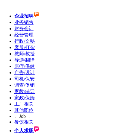
企业招聘
业务销售
财务会计
经营管理
行政/文秘
客服/打杂
教师/教授
导游/翻译
医疗/保健
广告/设计
司机/保安
调查/促销
家教/辅导
家政/保姆
工厂相关
其他职位
←Job→
餐饮相关
个人求职