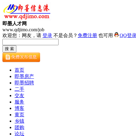
即墨人才网
www.qdjimo.com/job
欢迎您：网友，请
登录
不是会员？
免费注册
也可用
QQ登
首页
即墨房产
即墨招聘
二手
交友
服务
博客
黄页
乡镇
团购
论坛