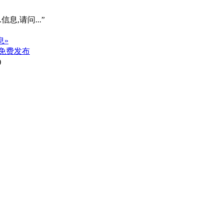
信息,请问...”
息»
免费发布
)