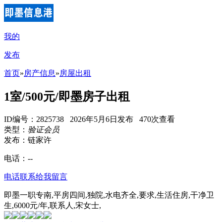
我的
发布
首页
»
房产信息
»
房屋出租
1室/500元/即墨房子出租
ID编号：2825738 2026年5月6日发布 470次查看
类型：
验证会员
发布：链家许
电话：
--
电话联系
给我留言
即墨一职专南,平房四间,独院,水电齐全,要求,生活住房,干净卫
生,6000元/年,联系人,宋女士,