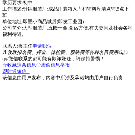
学历要求:初中
工作描述:针织服装厂:成品库装箱入库和辅料库清点辅,5点下
班
单位地址:即墨小商品城后(即发工业园)
公司简介:大型服装厂,五险一金,食宿方便,有夫妻间及社会各种
福利待遇。
联系人:鲁主任
申请职位
凡
收取报名费、押金、体检费、服装费等各种名目费用
或加
qq/微信联系的都可能有欺诈嫌疑，请保持警惕！
☆收藏这条信息
◇虚假信息举报
即时通
短信
--
该信息由用户发布，内容中所涉及承诺均由用户自行负责