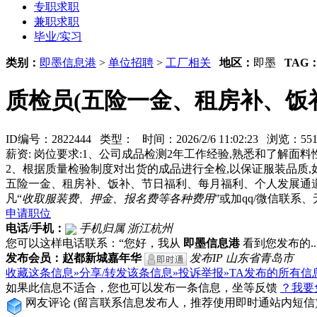
专职求职
兼职求职
毕业/实习
类别：
即墨信息港
>
单位招聘
>
工厂相关
地区：
即墨
TAG
质检员(五险一金、租房补、饭
ID编号：2822444 类型：
时间：2026/2/6 11:02:23 浏览：
薪资: 岗位要求:1、公司成品检测2年工作经验,熟悉和了解面
2、根据质量检验制度对出货的成品进行全检,以保证服装品质,
五险一金、租房补、饭补、节日福利、每月福利、个人发展通道、员工
凡“
收取服装费、押金、报名费等各种费用
”或加qq/微信联
申请职位
电话/手机：
手机归属 浙江杭州
您可以这样电话联系：“您好，我从
即墨信息港
看到您发布的...
发布会员：赵都新城嘉年华
发布IP 山东省青岛市
收藏这条信息»
分享/转发该条信息»
投诉举报»
TA发布的所有信
如果此信息不适合，您也可以发布一条信息，坐等反馈
？我要
网友评论
(留言联系信息发布人，推荐使用即时通站内短信