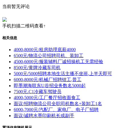
当前暂无评论
手机扫描二维码查看↑
相关信息
4000-8000元/租房助理底薪4000
6500元/物流公司招聘司机、装卸工
4500-6000元/服装辅料厂诚招操机工无需经验
8500元/黄牌冷藏车司机
5000元/5000招聘本地生活主播不坐班,上半天即可
6000-8000元/机械厂招聘钳工,普工
即墨潮海联东U谷招业务数名5000起
7500元.C1冷藏车驾驶员
4000-5000元/工厂餐厅招收面食工
面议/招聘物流公司全职司机数名+装卸工1名
6000-7000元/汽配厂、家电厂、电子厂招聘
面议/诚聘水墨印刷机长或副手
置顶信息随机展示