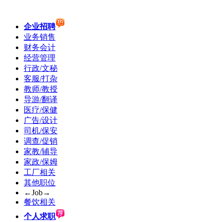
企业招聘
业务销售
财务会计
经营管理
行政/文秘
客服/打杂
教师/教授
导游/翻译
医疗/保健
广告/设计
司机/保安
调查/促销
家教/辅导
家政/保姆
工厂相关
其他职位
←Job→
餐饮相关
个人求职