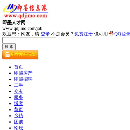
即墨人才网
www.qdjimo.com/job
欢迎您：网友，请
登录
不是会员？
免费注册
也可用
QQ登
首页
即墨房产
即墨招聘
二手
交友
服务
博客
黄页
乡镇
团购
论坛