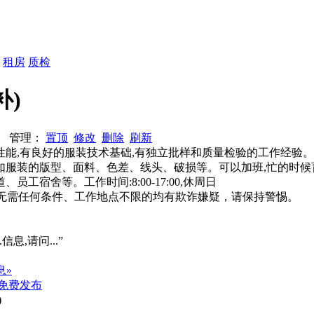
：
租房
质检
补)
551 管理：
置顶
修改
删除
刷新
料性能,有良好的服装技术基础,有独立批样和质量检验的工作经验。
如服装的版型、面料、色差、线头、破损等。可以加班,忙的时候育
宿舍等。工作时间:8:00-17:00,休周日
系、无需任何条件、工作地点不限的均有欺诈嫌疑，请保持警惕。
信息,请问...”
息»
免费发布
)