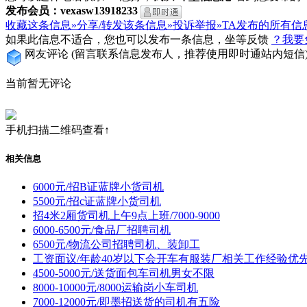
发布会员：vexasw13918233
收藏这条信息»
分享/转发该条信息»
投诉举报»
TA发布的所有信
如果此信息不适合，您也可以发布一条信息，坐等反馈
？我要
网友评论
(留言联系信息发布人，推荐使用即时通站内短信
当前暂无评论
手机扫描二维码查看↑
相关信息
6000元/招B证蓝牌小货司机
5500元/招c证蓝牌小货司机
招4米2厢货司机上午9点上班/7000-9000
6000-6500元/食品厂招聘司机
6500元/物流公司招聘司机、装卸工
工资面议/年龄40岁以下会开车有服装厂相关工作经验优
4500-5000元/送货面包车司机男女不限
8000-10000元/8000运输岗小车司机
7000-12000元/即墨招送货的司机有五险