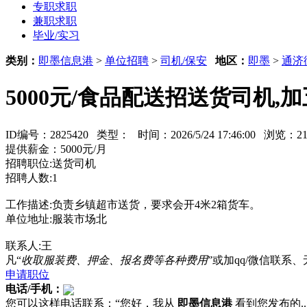
专职求职
兼职求职
毕业/实习
类别：
即墨信息港
>
单位招聘
>
司机/保安
地区：
即墨
>
通济
5000元/食品配送招送货司机,
ID编号：2825420 类型：
时间：2026/5/24 17:46:00 浏览：
提供薪金：5000元/月
招聘职位:送货司机
招聘人数:1
工作描述:负责乡镇超市送货，要求会开4米2箱货车。
单位地址:服装市场北
联系人:王
凡“
收取服装费、押金、报名费等各种费用
”或加qq/微信联
申请职位
电话/手机：
您可以这样电话联系：“您好，我从
即墨信息港
看到您发布的...