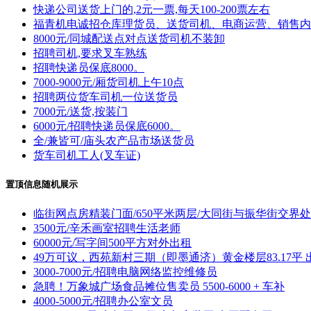
快递公司送货上门的,2元一票,每天100-200票左右
福青机电诚招仓库理货员、送货司机、电商运营、销售内
8000元/同城配送点对点送货司机不装卸
招聘司机,要求叉车熟练
招聘快递员保底8000。
7000-9000元/厢货司机上午10点
招聘两位货车司机一位送货员
7000元/送货,按装门
6000元/招聘快递员保底6000。
全/兼皆可/庙头农产品市场送货员
货车司机工人(叉车证)
置顶信息随机展示
临街网点房精装门面/650平米两层/大同街与振华街交界处
3500元/辛禾画室招聘生活老师
60000元/写字间500平方对外出租
49万可议，西苑新村三期（即墨通济）黄金楼层83.17平 
3000-7000元/招聘电脑网络监控维修员
急聘！万象城广场食品摊位售卖员 5500-6000 + 车补
4000-5000元/招聘办公室文员