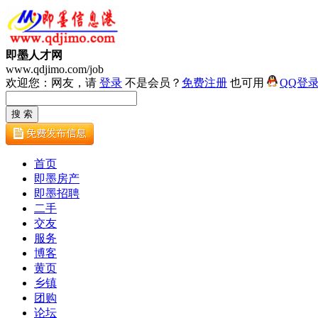
即墨人才网
www.qdjimo.com/job
欢迎您：网友，请
登录
不是会员？
免费注册
也可用
QQ登
首页
即墨房产
即墨招聘
二手
交友
服务
博客
黄页
乡镇
团购
论坛