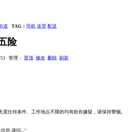
街道
TAG：
司机
送货
配送
加五险
2153 管理：
置顶
修改
删除
刷新
系、无需任何条件、工作地点不限的均有欺诈嫌疑，请保持警惕。
信息,请问...”