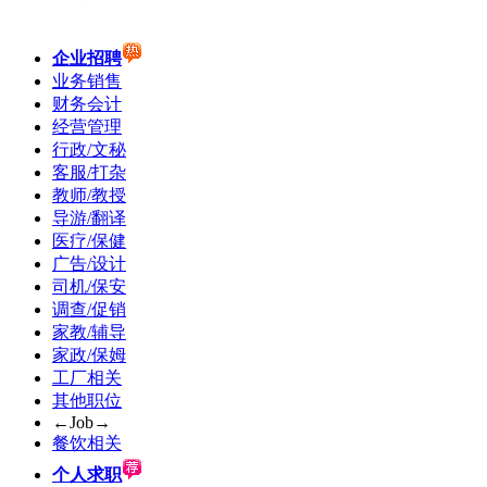
企业招聘
业务销售
财务会计
经营管理
行政/文秘
客服/打杂
教师/教授
导游/翻译
医疗/保健
广告/设计
司机/保安
调查/促销
家教/辅导
家政/保姆
工厂相关
其他职位
←Job→
餐饮相关
个人求职