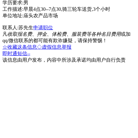
学历要求:男
工作描述:早晨4点30--7点30,骑三轮车送货,3个小时
单位地址:庙头农产品市场
联系人:苏先生
申请职位
凡
收取报名费、押金、体检费、服装费等各种名目费用
或加
qq/微信联系的都可能有欺诈嫌疑，请保持警惕！
☆收藏这条信息
◇虚假信息举报
即时通
短信
--
该信息由用户发布，内容中所涉及承诺均由用户自行负责