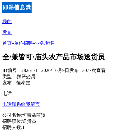
我的
发布
首页
»
单位招聘
»
业务/销售
全/兼皆可/庙头农产品市场送货员
ID编号：2826171 2026年6月9日发布 3077次查看
类型：
验证会员
发布：恒泰鑫
电话：
--
电话联系
给我留言
公司名称:恒泰鑫商贸
招聘职位:送货员
招聘人数:1