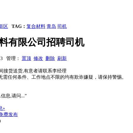
新区
TAG：
复合材料
青岛
司机
合材料有限公司招聘司机
1213 管理：
置顶
修改
删除
刷新
间接货送货,有意者请联系李经理
系、无需任何条件、工作地点不限的均有欺诈嫌疑，请保持警惕。
信息,请问...”
息»
免费发布
)