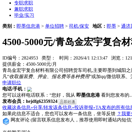
专职求职
兼职求职
毕业/实习
类别：
即墨信息港
>
单位招聘
>
司机/保安
地区：
即墨
>
通济
4500-5000元/青岛金宏宇复
ID编号：2824953 类型：
时间：2026/4/1 12:13:47 浏览：
提供薪金：4500-5000元/月
青岛金宏宇复合材料有限公司招聘货车司机,主要即墨到城阳之
凡“
收取服装费、押金、报名费等各种费用
”或加qq/微信联
申请职位
电话/手机：
您可以这样电话联系：“您好，我从
即墨信息港
看到您发布的...
发布会员：hejdfg62359324
收藏这条信息»
分享/转发该条信息»
投诉举报»
TA发布的所有信
如果此信息不适合，您也可以发布一条信息，坐等反馈
？我要
网友评论
(留言联系信息发布人，推荐使用即时通站内短信