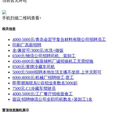
当前暂无评论
手机扫描二维码查看↑
相关信息
4000-5000元/青岛金宏宇复合材料有限公司招聘员工
印刷厂高薪招聘
全/兼皆可/3000元/水洗+做饭
6500元/物流公司招聘司机、装卸工
4500-6000元/服装辅料厂诚招操机工无需经验
8500元/黄牌冷藏车司机
5000元/5000招聘本地生活主播不坐班,上半天即可
6000-8000元/机械厂招聘钳工,普工
即墨潮海联东U谷招业务数名5000起
7500元.C1冷藏车驾驶员
4000-5000元/工厂餐厅招收面食工
面议/招聘物流公司全职司机数名+装卸工1名
置顶信息随机展示