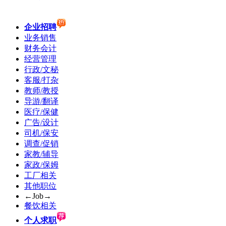
企业招聘
业务销售
财务会计
经营管理
行政/文秘
客服/打杂
教师/教授
导游/翻译
医疗/保健
广告/设计
司机/保安
调查/促销
家教/辅导
家政/保姆
工厂相关
其他职位
←Job→
餐饮相关
个人求职