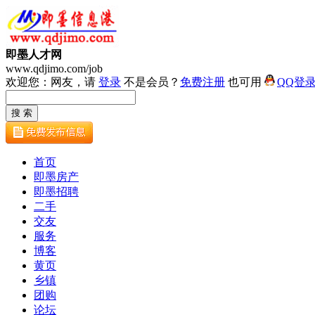
即墨人才网
www.qdjimo.com/job
欢迎您：网友，请
登录
不是会员？
免费注册
也可用
QQ登
首页
即墨房产
即墨招聘
二手
交友
服务
博客
黄页
乡镇
团购
论坛