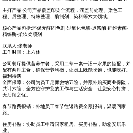
主打产品 公司产品覆盖印染全流程，涵盖前处理、染色工
程、后整理、特殊整理、酶制剂、染料等六大领域。
核心产品包括:环保无醛固色剂·过氧化氢酶·退浆酶·纤维素酶·
精练酶·柔软柔顺剂
联系人:张老师
工作时间：上六休一
公司餐厅提供营养午餐，采用二荤一素一汤一水果的搭配，并
配有两种主食，确保营养均衡，让员工既能吃饱，也能吃好。
福利待遇
全面保障：公司为员工足额缴纳五险，并额外购买商业保险，
共计六险，全方位守护您的工作与生活安全，让您安心打拼，
无后顾之忧。
春节路费报销：外地员工春节往返路费全额报销，温暖回家
路。
住房补贴：协助员工申请国家租房、买房补贴，助您安居乐
业。