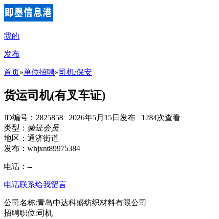
我的
发布
首页
»
单位招聘
»
司机/保安
货运司机(有叉车证)
ID编号：2825858 2026年5月15日发布 1284次查看
类型：
验证会员
地区：通济街道
发布：whjxnt89975384
电话：
--
电话联系
给我留言
公司名称:青岛中达科盛纺织材料有限公司
招聘职位:司机