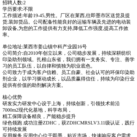
招聘人数:2
学历要求:不限
工作描述:年龄19-45,男性。厂区在莱西,往即墨市区送货及提
货,装卸货品。公司配备性能良好的运输车辆及先进的电动装
卸设备,为您的工作提供有力支持,降低工作强度,提高工作效
率。
单位地址:莱西市姜山镇中科产业园16号
公司简介:自2010年创立以来，公司稳步发展，持续深耕纺织
印染助剂领域。扎根山东省，我们拥有一支务实、专注、善学
习的员工队伍，以自律和慎独为职业底色。
公司致力于成为客户信赖、员工自豪、社会认可的环保印染助
剂企业，以学习驱动成长，以品质赢得信任，持续为印染行业
提供有价值的助剂解决方案。
核心优势
研发实力研发中心设于上海，持续创新，引领技术前沿
7000m2现代化基地，科学布局，
精工保障设备精良，产能稳步提升
绿色领跑 成功注册ZDHC，获ZDHCMRSLV3.11级认证，践行
可持续发展
应用服务 应用中心位于即墨，贴近市场，快速响应客户需求