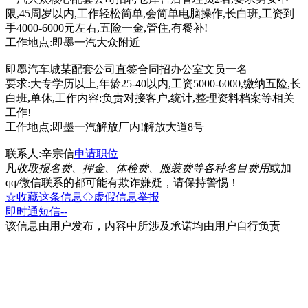
限,45周岁以内,工作轻松简单,会简单电脑操作,长白班,工资到
手4000-6000元左右,五险一金,管住,有餐补!
工作地点:即墨一汽大众附近
即墨汽车城某配套公司直签合同招办公室文员一名
要求:大专学历以上,年龄25-40以内,工资5000-6000,缴纳五险,长
白班,单休,工作内容:负责对接客户,统计,整理资料档案等相关
工作!
工作地点:即墨一汽解放厂内!解放大道8号
联系人:辛宗信
申请职位
凡
收取报名费、押金、体检费、服装费等各种名目费用
或加
qq/微信联系的都可能有欺诈嫌疑，请保持警惕！
☆收藏这条信息
◇虚假信息举报
即时通
短信
--
该信息由用户发布，内容中所涉及承诺均由用户自行负责