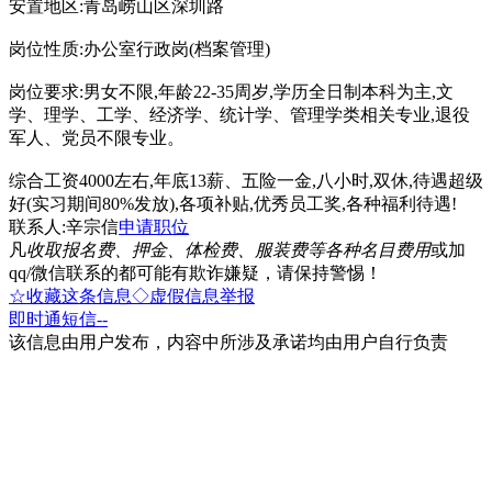
安置地区:青岛崂山区深圳路
岗位性质:办公室行政岗(档案管理)
岗位要求:男女不限,年龄22-35周岁,学历全日制本科为主,文
学、理学、工学、经济学、统计学、管理学类相关专业,退役
军人、党员不限专业。
综合工资4000左右,年底13薪、五险一金,八小时,双休,待遇超级
好(实习期间80%发放),各项补贴,优秀员工奖,各种福利待遇!
联系人:辛宗信
申请职位
凡
收取报名费、押金、体检费、服装费等各种名目费用
或加
qq/微信联系的都可能有欺诈嫌疑，请保持警惕！
☆收藏这条信息
◇虚假信息举报
即时通
短信
--
该信息由用户发布，内容中所涉及承诺均由用户自行负责