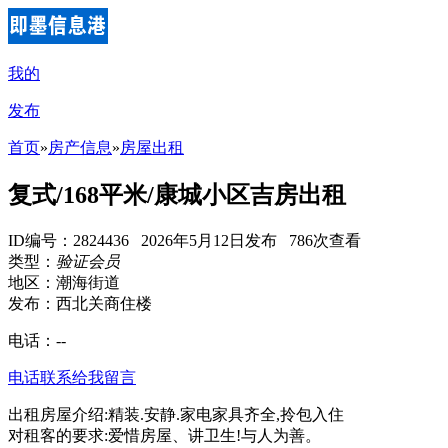
我的
发布
首页
»
房产信息
»
房屋出租
复式/168平米/康城小区吉房出租
ID编号：2824436 2026年5月12日发布 786次查看
类型：
验证会员
地区：潮海街道
发布：西北关商住楼
电话：
--
电话联系
给我留言
出租房屋介绍:精装.安静.家电家具齐全,拎包入住
对租客的要求:爱惜房屋、讲卫生!与人为善。