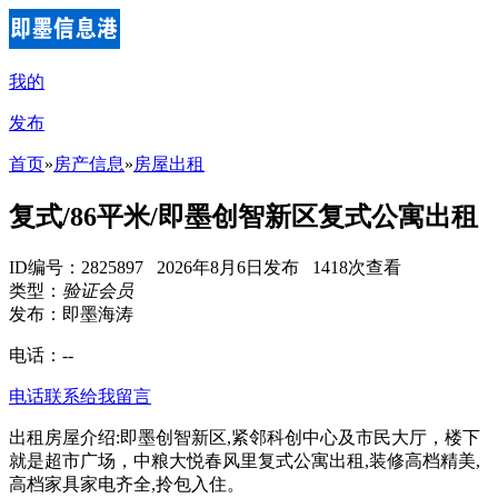
我的
发布
首页
»
房产信息
»
房屋出租
复式/86平米/即墨创智新区复式公寓出租
ID编号：2825897 2026年8月6日发布 1418次查看
类型：
验证会员
发布：即墨海涛
电话：
--
电话联系
给我留言
出租房屋介绍:即墨创智新区,紧邻科创中心及市民大厅，楼下
就是超市广场，中粮大悦春风里复式公寓出租,装修高档精美,
高档家具家电齐全,拎包入住。