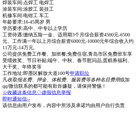
焊装车间:点焊工 电焊工
涂装车间:涂胶工 装挂工
机修车间:电钳工 车工
年龄要求:16-45周岁 男
学历要求:高中、中专以上学历
工资待遇:缴纳五险一金、适用期3个月综合薪资4500元-6500
元、工作满一年以上月综合薪资6000元-10000元年综合收入约
11万元-14万元,
公司提供免费工作餐、加班餐;免费住宿,青岛市区免费班车享
受绩效奖、节日补贴;端午、中秋、春节慰问品,蛋糕券福利、
大干奖、年终奖等
工作地址:即墨区解放大道100号
申请职位
凡
收取报名费、押金、体检费、服装费等各种名目费用
或加
qq/微信联系的都可能有欺诈嫌疑，请保持警惕！
☆收藏这条信息
◇虚假信息举报
即时通
短信
--
该信息由用户发布，内容中所涉及承诺均由用户自行负责