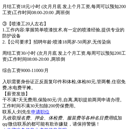
月结工资18元/小时 (次月月底 发上个月工资,每周可以预知200
工资)工作时间08:00-20:00 ,两班倒
③【喷漆工20人左右】
1.工作内容:掌握简单喷漆技术,有一定的喷漆经验,提供专业的
防护设备
2.【公司要求】招聘年龄:喷漆18周岁-50周岁,无传染病
周结工资30/小时 (次月月底 发上个月工资,每周可以预知200工
资)工作时间08:00-20:00 ,两班倒
综合工资9000-11000/月
入职需要身份证正反面复印件和体检,体检80元,管两餐,住宿免
费,水电费平摊。
【薪资发放】
干不满7天无费用,保险80元/月,自离,离职提前两周申请办理。
工作时间不满30天扣除200劳保费用。
联系人:刘先生
申请职位
凡
收取报名费、押金、体检费、服装费等各种名目费用
或加
qq/微信联系的都可能有欺诈嫌疑，请保持警惕！