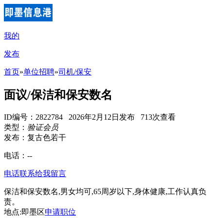
我的
发布
首页
»
单位招聘
»
司机/保安
面议/保洁和保安数名
ID编号：2822784 2026年2月12日发布 713次查看
类型：
验证会员
发布：复古色若干
电话：
--
电话联系
给我留言
保洁和保安数名,男女均可,65周岁以下,身体健康,工作认真负
责。
地点:即墨区
申请职位