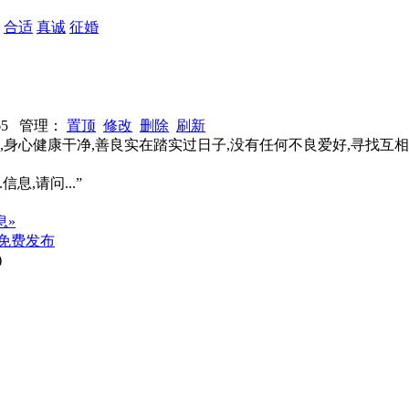
：
合适
真诚
征婚
1665 管理：
置顶
修改
删除
刷新
,身心健康干净,善良实在踏实过日子,没有任何不良爱好,寻找
信息,请问...”
息»
免费发布
)