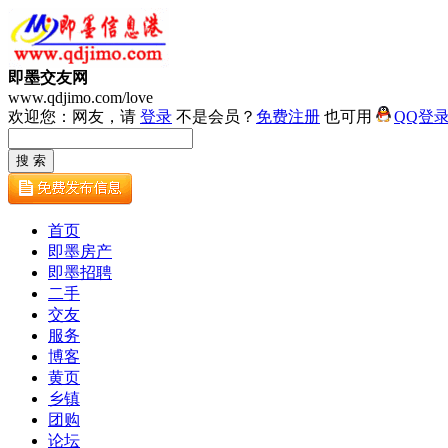
即墨交友网
www.qdjimo.com/love
欢迎您：网友，请
登录
不是会员？
免费注册
也可用
QQ登
首页
即墨房产
即墨招聘
二手
交友
服务
博客
黄页
乡镇
团购
论坛