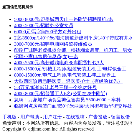
置顶信息随机展示
5000-8000元/即墨城西天山一路附近招聘司机2名
4000-5000元/招聘办公室文员
60000元/写字间500平方对外出租
2室/8500元/140平米/潮海街道新建村平房140平带院有井
3000-7000元/招聘电脑网络监控维修员
印刷厂诚聘老虎机烫金师、精裱糊盒调度、机刀工、男女
招聘小家电售后信息员(女)一名
4000-5500元/高薪诚聘电商仓库配货打包3人
8000-15000元/机械工程师/组装安装工/钳工/电焊钣金工
8000-15000元/电气工程师/电气安装工/电工配盘工
大型西医诊所急聘医美、轻医美护士（有经验优先）
5.3万元/低价转让老号三联一个绝对好号
4000-8000元/招普通工人6名(公司在28中附近)
急聘！万象城广场食品摊位售卖员 5500-6000 + 车补
临街网点房精装门面/650平米两层/大同街与振华街交界处
手机版
-
用户帮助
-
用户注册
-
在线投稿
-
广告投放
-
留言反馈
免责声明：本网站所有信息、内容均为会员发布，请注意识别
Copyright © qdjimo.com Inc. All rights reserved