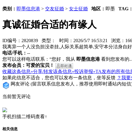
类别：
即墨信息港
>
交友征婚
>
女士征婚
地区：
即墨
TAG
真诚征婚合适的有缘人
ID编号：2820839 类型：
时间：2026/5/7 16:53:21 浏览：
我离异一个人没负担没牵挂,人际关系超简单,安守本分洁身自好
电话/手机：
--
您可以这样电话联系：“您好，我从
即墨信息港
看到您发布的...
发布会员：可爱的宝贝！
收藏这条信息»
分享/转发该条信息»
投诉举报»
TA发布的所有信
如果此信息不适合，您也可以发布一条信息，坐等反馈
？我要
网友评论
(留言联系信息发布人，推荐使用即时通站内短信
当前暂无评论
手机扫描二维码查看↑
相关信息