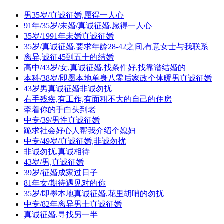
男35岁/真诚征婚,愿得一人心
91年/35岁/未婚/真诚征婚,愿得一人心
35岁/1991年未婚真诚征婚
35岁/真诚征婚,要求年龄28-42之间,有意女士与我联系
离异,诚征45到五十的结婚
高中/43岁/女,真诚征婚,找条件好,找靠谱结婚的
本科/38岁/即墨本地单身八零后家政个体暖男真诚征婚
43岁男真诚征婚非诚勿扰
右手残疾,有工作,有面积不大的自己的住房
牵着你的手白头到老
中专/39/男性真诚征婚
跪求社会好心人帮我介绍个媳妇
中专/49岁/真诚征婚,非诚勿扰
非诚勿扰,真诚相待
43岁/男,真诚征婚
39岁/征婚成家过日子
81年女/期待遇见对的你
35岁/即墨本地真诚征婚,花里胡哨的勿扰
中专/82年离异男士真诚征婚
真诚征婚,寻找另一半