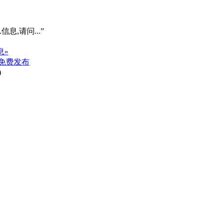
信息,请问...”
息»
免费发布
)