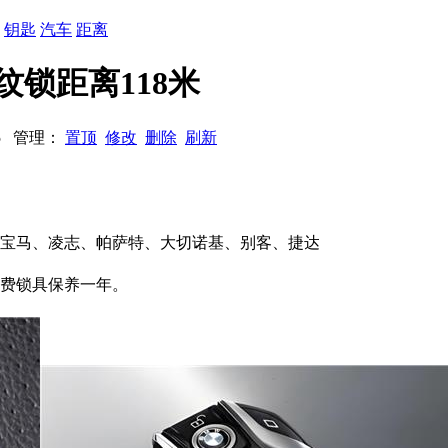
：
钥匙
汽车
距离
纹锁距离118米
845 管理：
置顶
修改
删除
刷新
、宝马、凌志、帕萨特、大切诺基、别客、捷达
免费锁具保养一年。