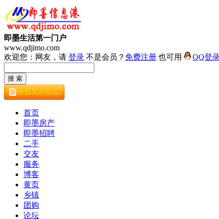
即墨生活第一门户
www.qdjimo.com
欢迎您：网友，请
登录
不是会员？
免费注册
也可用
QQ登
首页
即墨房产
即墨招聘
二手
交友
服务
博客
黄页
乡镇
团购
论坛