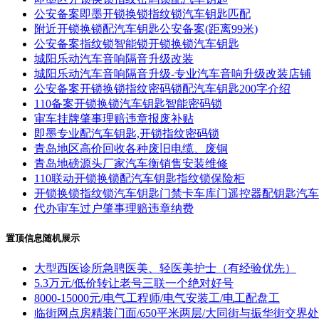
公安备案即墨开锁换锁指纹锁汽车钥匙匹配
附近开锁换锁配汽车钥匙公安备案(距离99米)
公安备案指纹锁智能锁开锁换锁汽车钥匙
城阳乐动汽车音响隔音升级改装
城阳乐动汽车音响隔音升级-专业汽车音响升级改装店铺
公安备案开锁换锁指纹密码锁配汽车钥匙200字介绍
110备案开锁换锁汽车钥匙智能密码锁
审车挂牌肇事理赔违章报废补贴
即墨专业配汽车钥匙,开锁指纹密码锁
青岛地区高价回收各种废旧电缆、废铜
青岛地磅源头厂家汽车衡销售安装维修
110联动开锁换锁配汽车钥匙指纹锁保险柜
开锁换锁指纹锁汽车钥匙门禁卡车库门遥控器配钥匙汽车
代办审车过户肇事理赔违章纳费
置顶信息随机展示
大型西医诊所急聘医美、轻医美护士（有经验优先）
5.3万元/低价转让老号三联一个绝对好号
8000-15000元/电气工程师/电气安装工/电工配盘工
临街网点房精装门面/650平米两层/大同街与振华街交界处