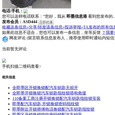
电话/手机：
您可以这样电话联系：“您好，我从
即墨信息港
看到您发布的...
发布会员：ASD444
收藏这条信息»
分享/转发该条信息»
投诉举报»
TA发布的所有信
如果此信息不适合，您也可以发布一条信息，坐等反馈
？我要
网友评论
(留言联系信息发布人，推荐使用即时通站内短信
当前暂无评论
手机扫描二维码查看↑
相关信息
全即墨区开锁换锁配汽车钥匙无损开
全即墨开锁换锁汽车钥匙指纹锁搭电救援
110备案工商注册开锁换锁配汽车钥匙指纹锁安装
即墨配汽车钥匙,开锁换锁密码指纹锁
即墨附近开锁师傅电话换锁配汽车钥匙指纹锁
即墨区开锁换锁指纹密码锁配汽车钥匙