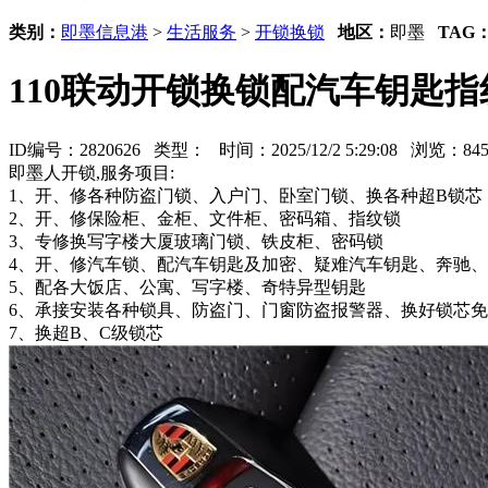
类别：
即墨信息港
>
生活服务
>
开锁换锁
地区：
即墨
TAG
110联动开锁换锁配汽车钥匙指
ID编号：2820626 类型：
时间：2025/12/2 5:29:08 浏览：
即墨人开锁,服务项目:
1、开、修各种防盗门锁、入户门、卧室门锁、换各种超B锁芯
2、开、修保险柜、金柜、文件柜、密码箱、指纹锁
3、专修换写字楼大厦玻璃门锁、铁皮柜、密码锁
4、开、修汽车锁、配汽车钥匙及加密、疑难汽车钥匙、奔驰
5、配各大饭店、公寓、写字楼、奇特异型钥匙
6、承接安装各种锁具、防盗门、门窗防盗报警器、换好锁芯
7、换超B、C级锁芯