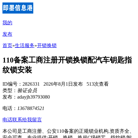
我的
发布
首页
»
生活服务
»
开锁换锁
110备案工商注册开锁换锁配汽车钥匙指
纹锁安装
ID编号：2826331 2026年8月1日发布 513次查看
类型：
验证会员
发布：adayjh39793080
电话：
13678874521
电话联系
给我留言
本公司是工商注册、公安110备案的正规锁业机构,资质齐全、
安全可查。专业提供:开锁、换锁、换超C级锁芯、指纹锁/智