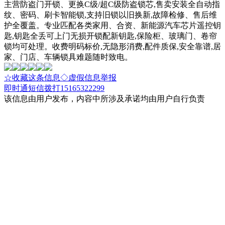
主营防盗门开锁、更换C级/超C级防盗锁芯,售卖安装全自动指
纹、密码、刷卡智能锁,支持旧锁以旧换新,故障检修、售后维
护全覆盖。专业匹配各类家用、合资、新能源汽车芯片遥控钥
匙,钥匙全丢可上门无损开锁配新钥匙,保险柜、玻璃门、卷帘
锁均可处理。收费明码标价,无隐形消费,配件质保,安全靠谱,居
家、门店、车辆锁具难题随时致电。
☆收藏这条信息
◇虚假信息举报
即时通
短信
拨打15165322299
该信息由用户发布，内容中所涉及承诺均由用户自行负责