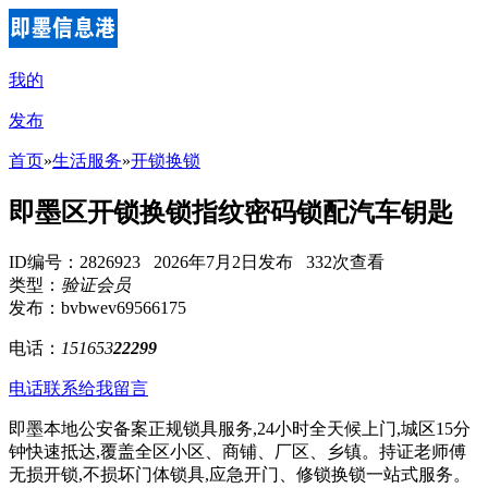
我的
发布
首页
»
生活服务
»
开锁换锁
即墨区开锁换锁指纹密码锁配汽车钥匙
ID编号：2826923 2026年7月2日发布 332次查看
类型：
验证会员
发布：bvbwev69566175
电话：
151653
22299
电话联系
给我留言
即墨本地公安备案正规锁具服务,24小时全天候上门,城区15分
钟快速抵达,覆盖全区小区、商铺、厂区、乡镇。持证老师傅
无损开锁,不损坏门体锁具,应急开门、修锁换锁一站式服务。