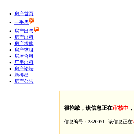
房产首页
一手房
房产出售
房产出租
房产求购
房产求租
房屋合租
厂房出租
房产论坛
新楼盘
房产公告
很抱歉，该信息正在
审核中
，
信息编号：2820051 该信息正在