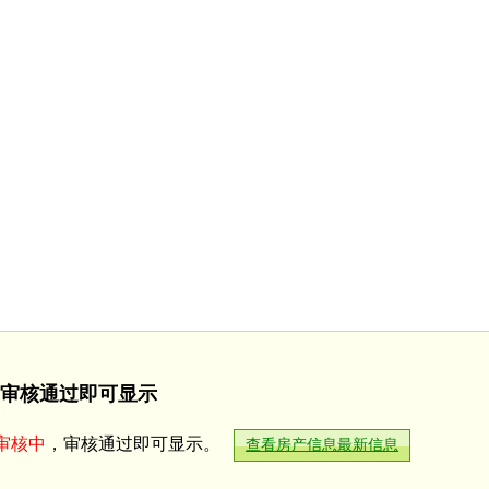
审核通过即可显示
审核中
，审核通过即可显示。
查看房产信息最新信息