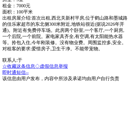
租金：7000元
面积：100平米
出租房屋介绍:首次出租,西北关新村平房,位于鹤山路和墨城路
的佳乐家超市的东北侧300米附近,地铁站很近(据说2026年开
通)。附近有免费停车场。此房两个卧室,一个客厅,一个厨房,
一个后院,一个前院。家电家具齐全,有空调,有太阳能热水器
等。拎包入住,今年刚装修。没有物业费。周围监控多,安全。
对租客的要求:爱惜房子,卫生干净。不能带宠物。
联系人:于
☆收藏这条信息
◇虚假信息举报
即时通
短信
--
该信息由用户发布，内容中所涉及承诺均由用户自行负责