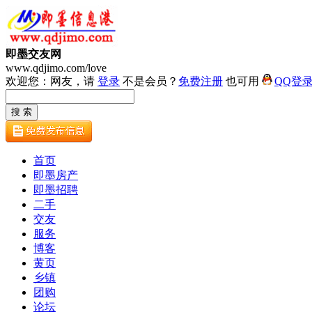
即墨交友网
www.qdjimo.com/love
欢迎您：网友，请
登录
不是会员？
免费注册
也可用
QQ登
首页
即墨房产
即墨招聘
二手
交友
服务
博客
黄页
乡镇
团购
论坛