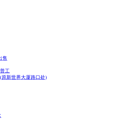
出售
普工
(原新世界大厦路口处)
水