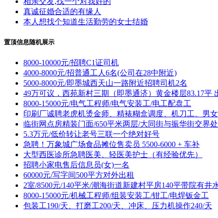
相亲交友,找一个对我好的
真诚征婚合适的有缘人
本人想找个知道生活勤劳的女士结婚
置顶信息随机展示
8000-10000元/招聘C1证司机
4000-8000元/招普通工人6名(公司在28中附近)
5000-8000元/即墨城西天山一路附近招聘司机2名
49万可议，西苑新村三期（即墨通济）黄金楼层83.17平 
8000-15000元/电气工程师/电气安装工/电工配盘工
印刷厂诚聘老虎机烫金师、精裱糊盒调度、机刀工、男女
临街网点房精装门面/650平米两层/大同街与振华街交界处
5.3万元/低价转让老号三联一个绝对好号
急聘！万象城广场食品摊位售卖员 5500-6000 + 车补
大型西医诊所急聘医美、轻医美护士（有经验优先）
招聘小家电售后信息员(女)一名
60000元/写字间500平方对外出租
2室/8500元/140平米/潮海街道新建村平房140平带院有井
8000-15000元/机械工程师/组装安装工/钳工/电焊钣金工
包装工190/天、打磨工200/天、冲床、压力机操作240/天