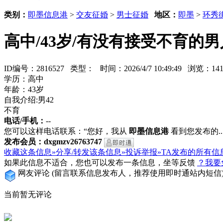
类别：
即墨信息港
>
交友征婚
>
男士征婚
地区：
即墨
>
环秀
高中/43岁/有没有接受不育的男
ID编号：2816527 类型：
时间：2026/4/7 10:49:49 浏览：
学历：高中
年龄：43岁
自我介绍:男42
不育
电话/手机：
--
您可以这样电话联系：“您好，我从
即墨信息港
看到您发布的...
发布会员：dxgmzv26763747
收藏这条信息»
分享/转发该条信息»
投诉举报»
TA发布的所有信
如果此信息不适合，您也可以发布一条信息，坐等反馈
？我要
网友评论
(留言联系信息发布人，推荐使用即时通站内短信
当前暂无评论