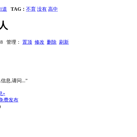
街道
TAG：
不育
没有
高中
人
1418 管理：
置顶
修改
删除
刷新
信息,请问...”
息»
免费发布
)