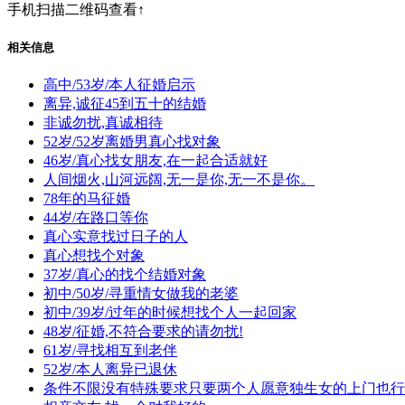
手机扫描二维码查看↑
相关信息
高中/53岁/本人征婚启示
离异,诚征45到五十的结婚
非诚勿扰,真诚相待
52岁/52岁离婚男真心找对象
46岁/真心找女朋友,在一起合适就好
人间烟火,山河远阔,无一是你,无一不是你。
78年的马征婚
44岁/在路口等你
真心实意找过日子的人
真心想找个对象
37岁/真心的找个结婚对象
初中/50岁/寻重情女做我的老婆
初中/39岁/过年的时候想找个人一起回家
48岁/征婚,不符合要求的请勿扰!
61岁/寻找相互到老伴
52岁/本人离异已退休
条件不限没有特殊要求只要两个人愿意独生女的上门也行