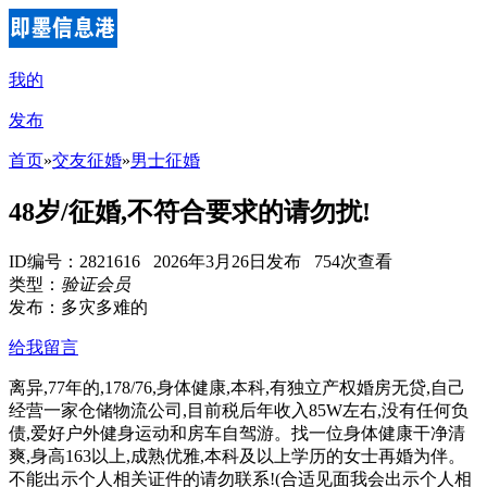
我的
发布
首页
»
交友征婚
»
男士征婚
48岁/征婚,不符合要求的请勿扰!
ID编号：2821616 2026年3月26日发布 754次查看
类型：
验证会员
发布：多灾多难的
给我留言
离异,77年的,178/76,身体健康,本科,有独立产权婚房无贷,自己
经营一家仓储物流公司,目前税后年收入85W左右,没有任何负
债,爱好户外健身运动和房车自驾游。找一位身体健康干净清
爽,身高163以上,成熟优雅,本科及以上学历的女士再婚为伴。
不能出示个人相关证件的请勿联系!(合适见面我会出示个人相