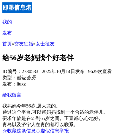
我的
发布
首页
»
交友征婚
»
女士征友
给56岁老妈找个好老伴
ID编号：2780533 2025年10月14日发布 9629次查看
类型：
验证会员
发布：liuxz
给我留言
我妈妈今年56岁,属大龙的。
通过这个平台,可以帮妈妈找到一个合适的老伴儿。
要求年龄是在55到65岁之间。正直诚心,心地好。
青岛以及济宁人在青的都可以联系。
☆收藏这条信息
◇虚假信息举报