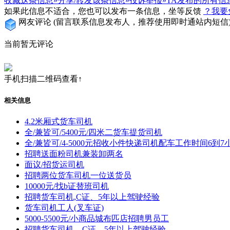
收藏这条信息»
分享/转发该条信息»
投诉举报»
TA发布的所有信
如果此信息不适合，您也可以发布一条信息，坐等反馈
？我要
网友评论
(留言联系信息发布人，推荐使用即时通站内短信
当前暂无评论
手机扫描二维码查看↑
相关信息
4.2米厢式货车司机
全/兼皆可/5400元/四米二货车提货司机
全/兼皆可/4-5000元招收小件快递司机配车工作时间6到7
招聘送面粉司机兼装卸两名
面议/招货运司机
招聘两位货车司机一位送货员
10000元/找b证替班司机
招聘货车司机,C证、5年以上驾驶经验
货车司机工人(叉车证)
5000-5500元/小商品城布匹店招聘男员工
招聘货车司机，C证、5年以上驾驶经验