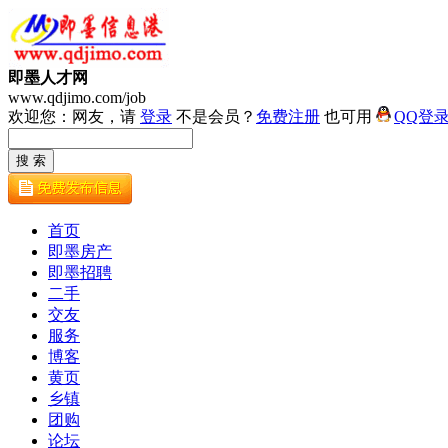
即墨人才网
www.qdjimo.com/job
欢迎您：网友，请
登录
不是会员？
免费注册
也可用
QQ登
首页
即墨房产
即墨招聘
二手
交友
服务
博客
黄页
乡镇
团购
论坛