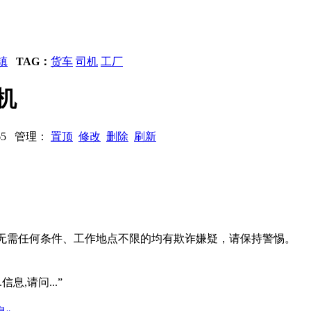
镇
TAG：
货车
司机
工厂
机
4865 管理：
置顶
修改
删除
刷新
系、无需任何条件、工作地点不限的均有欺诈嫌疑，请保持警惕。
信息,请问...”