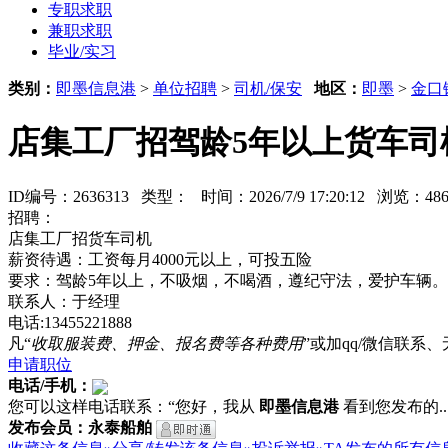
专职求职
兼职求职
毕业/实习
类别：
即墨信息港
>
单位招聘
>
司机/保安
地区：
即墨
>
金口
店集工厂招驾龄5年以上货车司
ID编号：2636313 类型：
时间：2026/7/9 17:20:12 浏览：
招聘：
店集工厂招货车司机
薪资待遇：工资每月4000元以上，可投五险
要求：驾龄5年以上，不吸烟，不喝酒，遵纪守法，爱护车辆。
联系人：于经理
电话:13455221888
凡“
收取服装费、押金、报名费等各种费用
”或加qq/微信联
申请职位
电话/手机：
您可以这样电话联系：“您好，我从
即墨信息港
看到您发布的...
发布会员：永泰船舶