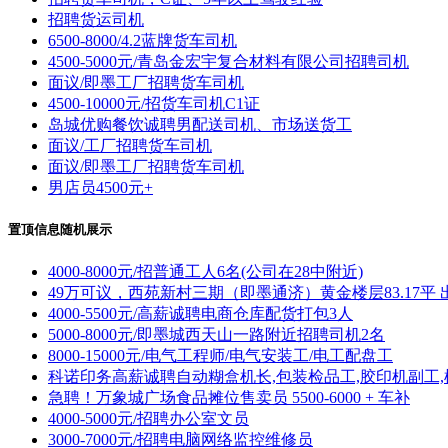
招聘货运司机
6500-8000/4.2蓝牌货车司机
4500-5000元/青岛金宏宇复合材料有限公司招聘司机
面议/即墨工厂招聘货车司机
4500-10000元/招货车司机C1证
岛城优购餐饮诚聘男配送司机、市场送货工
面议/工厂招聘货车司机
面议/即墨工厂招聘货车司机
男店员4500元+
置顶信息随机展示
4000-8000元/招普通工人6名(公司在28中附近)
49万可议，西苑新村三期（即墨通济）黄金楼层83.17平 
4000-5500元/高薪诚聘电商仓库配货打包3人
5000-8000元/即墨城西天山一路附近招聘司机2名
8000-15000元/电气工程师/电气安装工/电工配盘工
科诺印务高薪诚聘自动糊盒机长,包装检品工,胶印机副工,
急聘！万象城广场食品摊位售卖员 5500-6000 + 车补
4000-5000元/招聘办公室文员
3000-7000元/招聘电脑网络监控维修员