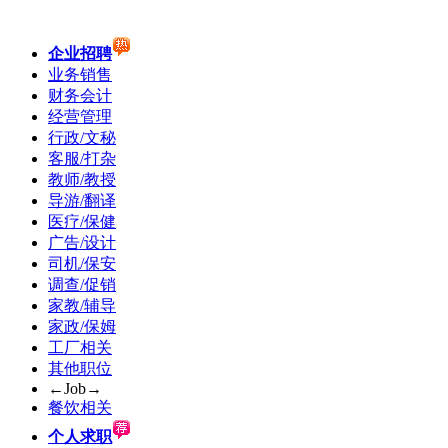
企业招聘
业务销售
财务会计
经营管理
行政/文秘
客服/打杂
教师/教授
导游/翻译
医疗/保健
广告/设计
司机/保安
调查/促销
家教/辅导
家政/保姆
工厂相关
其他职位
←Job→
餐饮相关
个人求职