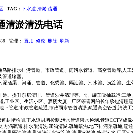
区
TAG：
下水道
清淤
疏通
道疏通清淤清洗电话
2986 管理：
置顶
修改
删除
刷新
洗疏通马路排水排污管道、市政管道、雨污水管道、高空管道等,人
及管道堵塞。
、污泥涵渠、河涌、管道、化粪池、隔油池、污水池、沉淀池、生
处理池、提升泵房清理、管道沙井清理等。4)、罐车吸抽载运:工
管道,工业区、生活小区、酒楼大厦、厂区等管网的长年承包清理疏
地下管道,市政管道疏通,市政雨水管道清淤,疏通高空管道,清洗
管道封堵检测,下水道封堵检测,污水管道潜水检测,管道CCTV成像
,方涵疏通,排水渠清洗,涵箱清淤,疏通暗沟,地下排污渠疏通,疏通
池清理,隔油池清理,清洗污水沉淀池,清理沉淤池,外运污水,厂区