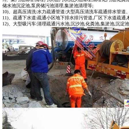
储水池沉淀池,泵房储污池清理,集淤池清理等;
10)、超高压清洗:水力疏通管道:大型高压清洗车疏通排水管道
11)、疏通下水道:疏通小区地下排水排污管道,厂区下水道疏通
12)、大型吸污车:清理疏通污水池,沉沙池,化粪池,集淤池,沉