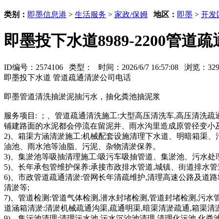
类别：
即墨信息港
>
生活服务
>
家政/保姆
地区：
即墨
>
开发
即墨投下水道8989-2200管
ID编号：2574106 类型：
时间：2026/6/7 16:57:08 浏览：3
即墨投下水道 管道疏通清淤公司电话
即墨管道清洗抽淤泥抽污水，抽化粪池抽泥浆
服务项目: ；、管道疏通清洗施工:大型高压清洗车,高压清
铺建路面的水泥都会停流在留泥井、雨水沟里造成原管径变小
2)、箱渠方涵清淤施工:机械配套设施清理下水道、明暗箱渠
油池、雨水池等油脂、污泥、杂物清淤保养。
3)、集淤池等吸抽清理施工:吸污车吸抽管道、集淤池、污水
5)、长年承包管维护保养:承接市政排水管道,城镇、街道排水
6)、市政管道疏通清淤:管网长年清疏维护,清理高速公路及道路
清淤等;
7)、管道检测:管道气体检测,潜水封堵检测,管道封堵检测,污水
道涵箱清淤:清淤机械疏通沟渠,疏通明渠,暗渠清淤疏通,箱渠清淤
9)、集污池清理:清理污水池,污水沉沙池清理,清理化污池,化粪