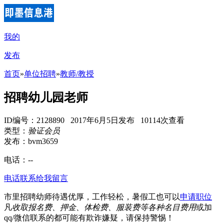
我的
发布
首页
»
单位招聘
»
教师/教授
招聘幼儿园老师
ID编号：2128890 2017年6月5日发布 10114次查看
类型：
验证会员
发布：bvm3659
电话：
--
电话联系
给我留言
市里招聘幼师待遇优厚，工作轻松，暑假工也可以
申请职位
凡
收取报名费、押金、体检费、服装费等各种名目费用
或加
qq/微信联系的都可能有欺诈嫌疑，请保持警惕！