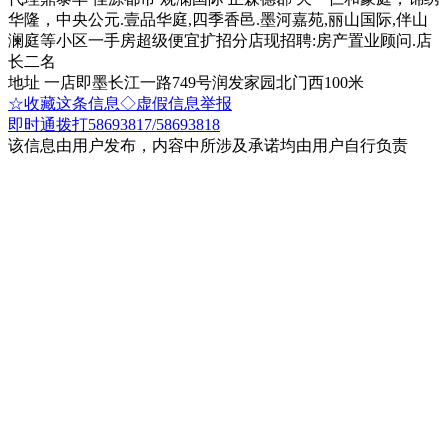
华隆，中央公元.壹品华庭,四季香邑.墨河嘉苑,丽山国际,伴山
澜庭等小区一手房超级便宜扩招分店现招聘:房产置业顾问.店
长二名
地址 一店即墨长江一路749号润发家园北门西100米
☆收藏这条信息
◇虚假信息举报
即时通
拨打58693817/58693818
该信息由用户发布，内容中所涉及承诺均由用户自行负责