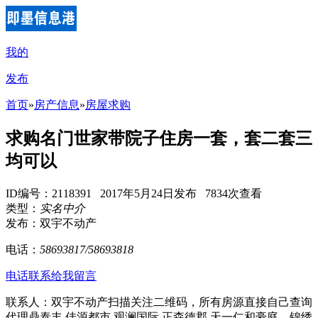
我的
发布
首页
»
房产信息
»
房屋求购
求购名门世家带院子住房一套，套二套三
均可以
ID编号：2118391 2017年5月24日发布 7834次查看
类型：
实名中介
发布：双宇不动产
电话：
58693817/58693818
电话联系
给我留言
联系人：双宇不动产扫描关注二维码，所有房源直接自己查询
代理鼎泰丰 佳源都市 观澜国际 正森德郡 天一仁和豪庭，锦绣