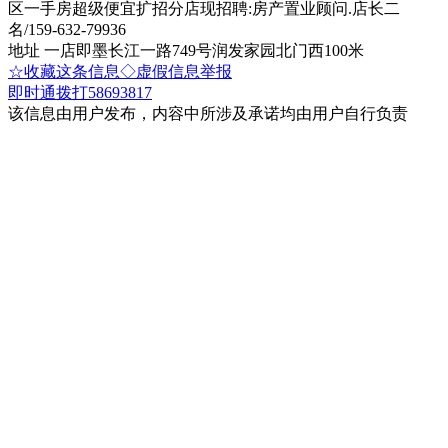
区一手房超级便宜扩招分店现招聘:房产置业顾问.店长二
名/159-632-79936
地址 一店即墨长江一路749号润发家园北门西100米
☆收藏这条信息
◇虚假信息举报
即时通
拨打58693817
该信息由用户发布，内容中所涉及承诺均由用户自行负责