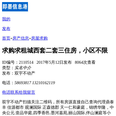
我的
发布
首页
»
房产信息
»
房屋求购
求购求租城西套二套三住房，小区不限
ID编号：2110514 2017年5月12日发布 8064次查看
类型：
实名中介
发布：双宇不动产
电话：
58693817 13210162119
电话联系
给我留言
双宇不动产扫描关注二维码，所有房源直接自己查询代理鼎泰
丰 佳源都市 观澜国际 正森德郡 天一仁和豪庭，锦绣华隆，中
央公元.壹品华庭,四季香邑.墨河嘉苑,丽山国际,伴山澜庭等小