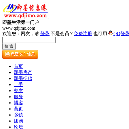
即墨生活第一门户
www.qdjimo.com
欢迎您：网友，请
登录
不是会员？
免费注册
也可用
QQ登
首页
即墨房产
即墨招聘
二手
交友
服务
博客
黄页
乡镇
团购
论坛