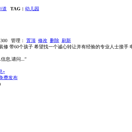
街道
TAG：
幼儿园
13300 管理：
置顶
修改
删除
刷新
精装修 带60个孩子 希望找一个诚心转让并有经验的专业人士接手 
信息,请问...”
息»
免费发布
)