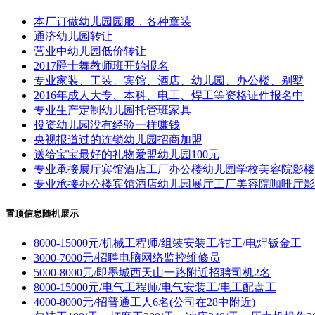
本厂订做幼儿园园服，各种童装
通济幼儿园转让
营业中幼儿园低价转让
2017爵士舞教师班开始报名
专业家装、工装、宾馆、酒店、幼儿园、办公楼、别墅
2016年成人大专、本科、电工、焊工等资格证件报名中
专业生产定制幼儿园托管班家具
投资幼儿园没有经验一样赚钱
央视报道过的连锁幼儿园招商加盟
送给宝宝最好的礼物爱盟幼儿园100元
专业承接展厅宾馆酒店工厂办公楼幼儿园学校美容院影楼
专业承接办公楼宾馆酒店幼儿园展厅工厂美容院咖啡厅影
置顶信息随机展示
8000-15000元/机械工程师/组装安装工/钳工/电焊钣金工
3000-7000元/招聘电脑网络监控维修员
5000-8000元/即墨城西天山一路附近招聘司机2名
8000-15000元/电气工程师/电气安装工/电工配盘工
4000-8000元/招普通工人6名(公司在28中附近)