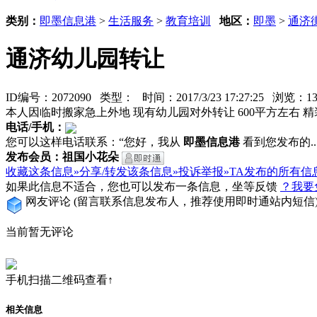
类别：
即墨信息港
>
生活服务
>
教育培训
地区：
即墨
>
通济
通济幼儿园转让
ID编号：2072090 类型：
时间：2017/3/23 17:27:25 浏览：
本人因临时搬家急上外地 现有幼儿园对外转让 600平方左右 
电话/手机：
您可以这样电话联系：“您好，我从
即墨信息港
看到您发布的...
发布会员：祖国小花朵
收藏这条信息»
分享/转发该条信息»
投诉举报»
TA发布的所有信
如果此信息不适合，您也可以发布一条信息，坐等反馈
？我要
网友评论
(留言联系信息发布人，推荐使用即时通站内短信
当前暂无评论
手机扫描二维码查看↑
相关信息