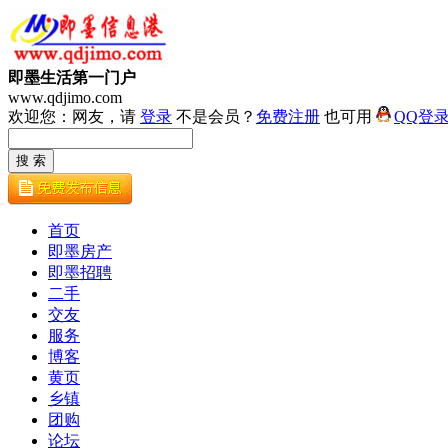
即墨生活第一门户
www.qdjimo.com
欢迎您：网友，请
登录
不是会员？
免费注册
也可用
QQ登
首页
即墨房产
即墨招聘
二手
交友
服务
博客
黄页
乡镇
团购
论坛