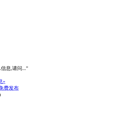
信息,请问...”
息»
免费发布
)