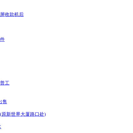
屏收款机后
件
普工
出售
(原新世界大厦路口处)
水