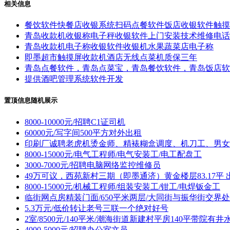
相关信息
餐饮软件快餐店收银系统扫码点餐软件饭店收银软件触摸
青岛收款机收银称电子秤收银软件上门安装技术维修电话
青岛收款机电子称收银软件收银机水果蔬菜店电子称
即墨超市触摸屏收款机酒店无线点菜机质保三年
青岛点餐软件，青岛点菜宝，青岛餐饮软件，青岛饭店软
提供酒吧管理系统软件开发
置顶信息随机展示
8000-10000元/招聘C1证司机
60000元/写字间500平方对外出租
印刷厂诚聘老虎机烫金师、精裱糊盒调度、机刀工、男女
8000-15000元/电气工程师/电气安装工/电工配盘工
3000-7000元/招聘电脑网络监控维修员
49万可议，西苑新村三期（即墨通济）黄金楼层83.17平 
8000-15000元/机械工程师/组装安装工/钳工/电焊钣金工
临街网点房精装门面/650平米两层/大同街与振华街交界处
5.3万元/低价转让老号三联一个绝对好号
2室/8500元/140平米/潮海街道新建村平房140平带院有井
4000-5000元/招聘办公室文员