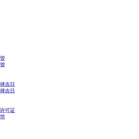
管
管
择吉日
择吉日
许可证
范