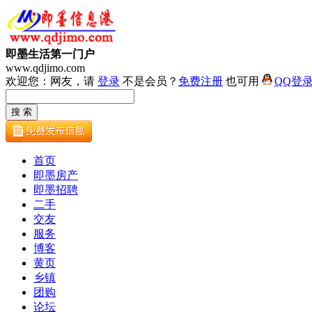
即墨生活第一门户
www.qdjimo.com
欢迎您：网友，请
登录
不是会员？
免费注册
也可用
QQ登
首页
即墨房产
即墨招聘
二手
交友
服务
博客
黄页
乡镇
团购
论坛