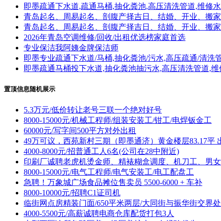
即墨疏通下水道,疏通马桶,抽化粪池,高压清洗管道,维修
青岛起名、周易起名、剖腹产择吉日、结婚、开业、搬家
青岛起名、周易起名、剖腹产择吉日、结婚、开业、搬家
2026年青岛空调维修/回收/出租优选榜家庭首选
专业保洁我阿姨金牌保洁师
即墨专业疏通下水道/马桶,抽化粪池/污水,高压疏通/清洗
即墨疏通马桶投下水道,抽化粪池抽污水,高压清洗管道,维
置顶信息随机展示
5.3万元/低价转让老号三联一个绝对好号
8000-15000元/机械工程师/组装安装工/钳工/电焊钣金工
60000元/写字间500平方对外出租
49万可议，西苑新村三期（即墨通济）黄金楼层83.17平 
4000-8000元/招普通工人6名(公司在28中附近)
印刷厂诚聘老虎机烫金师、精裱糊盒调度、机刀工、男女
8000-15000元/电气工程师/电气安装工/电工配盘工
急聘！万象城广场食品摊位售卖员 5500-6000 + 车补
8000-10000元/招聘C1证司机
临街网点房精装门面/650平米两层/大同街与振华街交界处
4000-5500元/高薪诚聘电商仓库配货打包3人