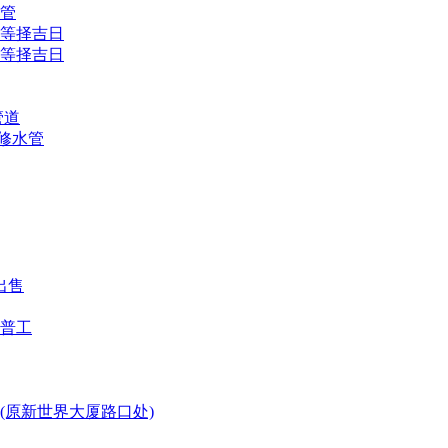
水管
等择吉日
等择吉日
管道
修水管
出售
普工
(原新世界大厦路口处)