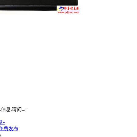
信息,请问...”
息»
免费发布
)