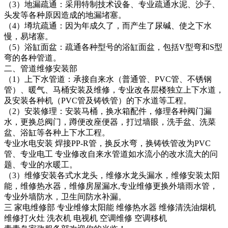
（3）地漏疏通：采用特制技术设备、专业疏通水泥、沙子、
头发等各种原因造成的地漏堵塞。
（4）墫坑疏通：因为年成久了，而产生了尿碱、使之下水
慢，易堵塞。
（5）浴缸面盆：疏通各种型号的浴缸面盆，包括V型弯和S型
弯的各种管道。
二、管道维修安装部
（1）上下水管道：承接自来水（普通管、PVC管、不锈钢
管）、暖气、马桶安装及维修，专业改各层楼独立上下水道，
及安装各种机（PVC管及铸铁管）的下水道等工程。
（2）安装修理：安装马桶，换水箱配件，修理各种阀门漏
水，更换总阀门，蹲便改座便器，打过墙眼，洗手盆、洗菜
盆、浴缸等各种上下水工程。
专业水电安装 焊接PP-R管，换反水弯，换铸铁管改为PVC
管、专业电工 专业修改自来水管道如水流小的改水流大的问
题、专业的水暖工。
（3）维修安装各式水龙头，维修水龙头漏水，维修安装太阳
能，维修热水器，维修房屋漏水,专业维修更换外墙雨水管，
专业外墙防水，卫生间防水补漏。
三 家电维修部 专业维修太阳能 维修热水器 维修清洗油烟机
维修打火灶 洗衣机 电视机 空调维修 空调移机