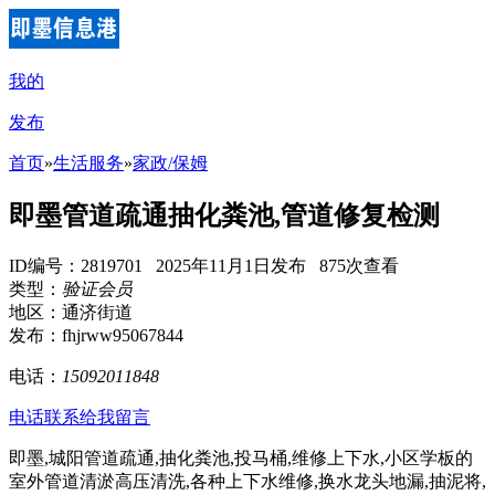
我的
发布
首页
»
生活服务
»
家政/保姆
即墨管道疏通抽化粪池,管道修复检测
ID编号：2819701 2025年11月1日发布 875次查看
类型：
验证会员
地区：通济街道
发布：fhjrww95067844
电话：
15092011848
电话联系
给我留言
即墨,城阳管道疏通,抽化粪池,投马桶,维修上下水,小区学板的
室外管道清淤高压清洗,各种上下水维修,换水龙头地漏,抽泥将,