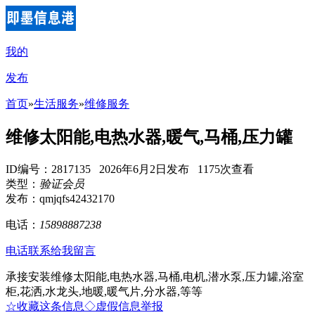
我的
发布
首页
»
生活服务
»
维修服务
维修太阳能,电热水器,暖气,马桶,压力罐
ID编号：2817135 2026年6月2日发布 1175次查看
类型：
验证会员
发布：qmjqfs42432170
电话：
15898887238
电话联系
给我留言
承接安装维修太阳能,电热水器,马桶,电机,潜水泵,压力罐,浴室
柜,花洒,水龙头,地暖,暖气片,分水器,等等
☆收藏这条信息
◇虚假信息举报