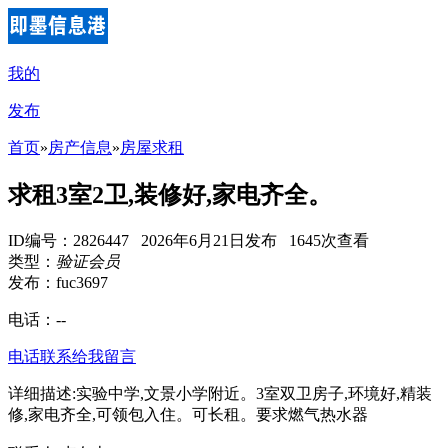
我的
发布
首页
»
房产信息
»
房屋求租
求租3室2卫,装修好,家电齐全。
ID编号：2826447 2026年6月21日发布 1645次查看
类型：
验证会员
发布：fuc3697
电话：
--
电话联系
给我留言
详细描述:实验中学,文景小学附近。3室双卫房子,环境好,精装
修,家电齐全,可领包入住。可长租。要求燃气热水器