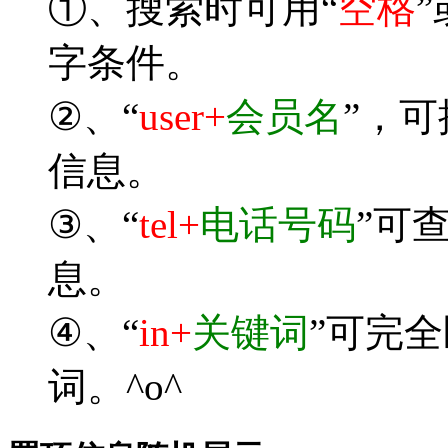
①、搜索时可用“
空格
”
字条件。
②、“
user+
会员名
”，
信息。
③、“
tel+
电话号码
”可
息。
④、“
in+
关键词
”可完
词。^o^