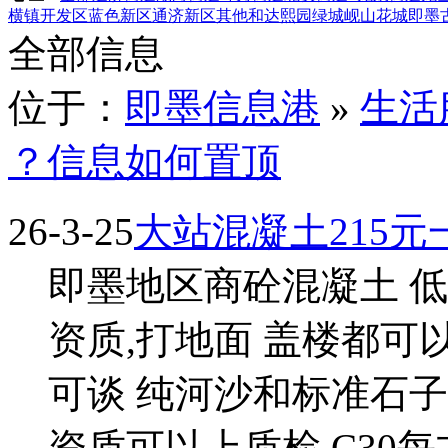
横镇
开发区
蓝色新区
通济新区
其他
和达熙园
绿城岘山花城
即墨
全部信息
位于：
即墨信息港
»
生活
？信息如何置顶
26-3-25
大站混凝土215元
即墨地区商砼混凝土 
资质,打地面 盖楼都
可谈 纯河沙和标准石
资质可以上质检 C30每方21