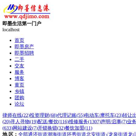
即墨生活第一门户
localhost
首页
即墨房产
即墨招聘
二手
交友
服务
博客
黄页
乡镇
团购
论坛
律师在线
(22)
投资理财
(68)
代理记账
(55)
电动车/摩托车
(23)
转让
(20)
寻人寻物
(19)
配送/餐饮
(116)
维修服务
(1307)
声明/启事
(7)
业
(633)
网站建设
(7)
开锁换锁
(32)
餐饮加盟
(11)
地 区：
全部
通济街道
潮海街道
环秀街道
北安街道
√龙泉街道
龙