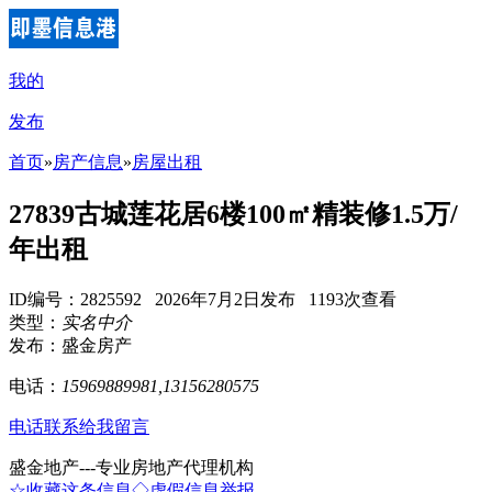
我的
发布
首页
»
房产信息
»
房屋出租
27839古城莲花居6楼100㎡精装修1.5万/
年出租
ID编号：2825592 2026年7月2日发布 1193次查看
类型：
实名中介
发布：盛金房产
电话：
15969889981,13156280575
电话联系
给我留言
盛金地产---专业房地产代理机构
☆收藏这条信息
◇虚假信息举报