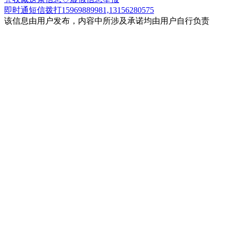
即时通
短信
拨打15969889981,13156280575
该信息由用户发布，内容中所涉及承诺均由用户自行负责