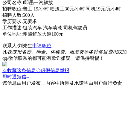
公司名称:f即墨一汽解放
招聘职位:普工 19/小时 喷漆工30元/小时 司机19元/元小时
招聘人数:500人
学历要求:无要求
工作描述:组装汽车 汽车喷漆 司机驾驶员
单位地址:即墨解放大道100元
联系人:刘先生
申请职位
凡
收取报名费、押金、体检费、服装费等各种名目费用
或加
qq/微信联系的都可能有欺诈嫌疑，请保持警惕！
☆收藏这条信息
◇虚假信息举报
即时通
短信
--
该信息由用户发布，内容中所涉及承诺均由用户自行负责