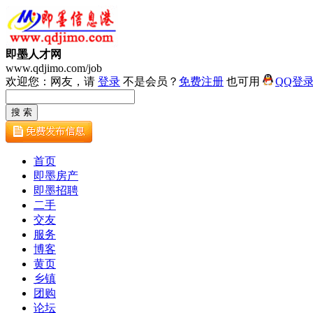
即墨人才网
www.qdjimo.com/job
欢迎您：网友，请
登录
不是会员？
免费注册
也可用
QQ登
首页
即墨房产
即墨招聘
二手
交友
服务
博客
黄页
乡镇
团购
论坛