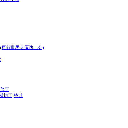
(原新世界大厦路口处)
水
普工
模切工,统计