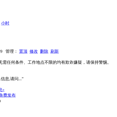
：
小时
：759 管理：
置顶
修改
删除
刷新
系、无需任何条件、工作地点不限的均有欺诈嫌疑，请保持警惕。
信息,请问...”
息»
免费发布
)