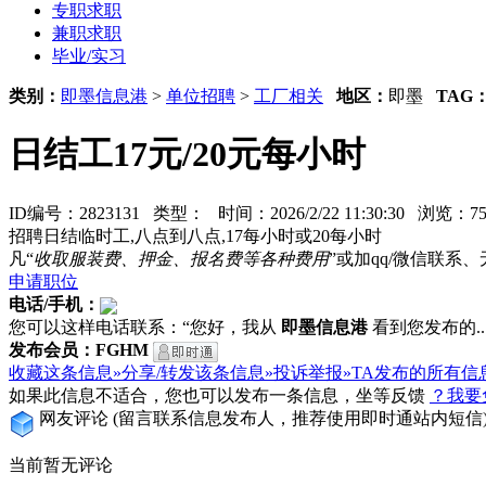
专职求职
兼职求职
毕业/实习
类别：
即墨信息港
>
单位招聘
>
工厂相关
地区：
即墨
TAG
日结工17元/20元每小时
ID编号：2823131 类型：
时间：2026/2/22 11:30:30 浏览
招聘日结临时工,八点到八点,17每小时或20每小时
凡“
收取服装费、押金、报名费等各种费用
”或加qq/微信联
申请职位
电话/手机：
您可以这样电话联系：“您好，我从
即墨信息港
看到您发布的...
发布会员：FGHM
收藏这条信息»
分享/转发该条信息»
投诉举报»
TA发布的所有信
如果此信息不适合，您也可以发布一条信息，坐等反馈
？我要
网友评论
(留言联系信息发布人，推荐使用即时通站内短信
当前暂无评论