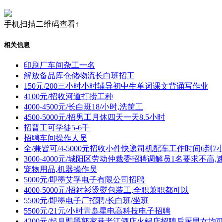
手机扫描二维码查看↑
相关信息
印刷厂车间杂工一名
解放备品库仓储物流长白班招工
150元/200三小时小时辅导初中生单词课文背诵写作业
4100元/招收河道打捞工种
4000-4500元/长白班18/小时,洗筐工
4500-5000元/招男工月休四天一天8.5小时
招普工可学徒5-6千
招聘车间操作人员
全/兼皆可/4-5000元招收小件快递司机配车工作时间6到7
3000-4000元/城阳区劳动仲裁委招聘调解员1名要求不高,
宠物用品,机器操作员
5000元/即墨艾孚电子有限公司招聘
4000-5000元/招衬衫烫熨包装工,全职兼职都可以
5500元/即墨电子厂招聘/长白班/坐班
5500元/21元/小时青岛星电高科技电子招聘
4200元/起月即墨郭家巷老江酒店火锅店招聘后厨男女均