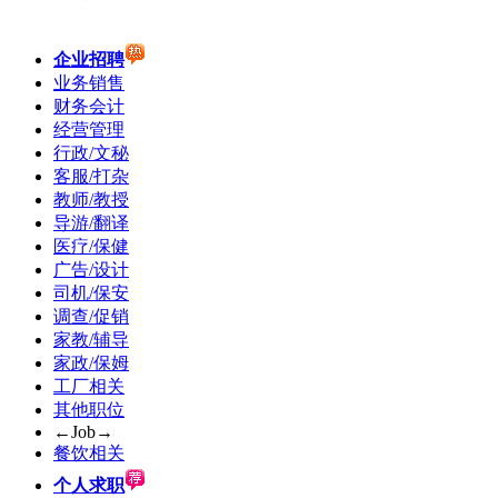
企业招聘
业务销售
财务会计
经营管理
行政/文秘
客服/打杂
教师/教授
导游/翻译
医疗/保健
广告/设计
司机/保安
调查/促销
家教/辅导
家政/保姆
工厂相关
其他职位
←Job→
餐饮相关
个人求职