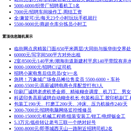
5000-6000/织带厂招聘看机工1名
7000元/招聘车间操作工,周结工资
全/兼皆可/元/每天23个小时玩玩手机就行
5500-9000元/商超仓库分拣员小时工
置顶信息随机展示
临街网点房精装门面/650平米两层/大同街与振华街交界处
60000元/写字间500平方对外出租
2室/8500元/140平米/潮海街道新建村平房140平带院有井
8000-10000元/招聘C1证司机
招聘小家电售后信息员(女)一名
急聘！万象城广场食品摊位售卖员 5500-6000 + 车补
4000-5500元/高薪诚聘电商仓库配货打包3人
印刷厂诚聘老虎机烫金师、精裱糊盒调度、机刀工、男女
科诺印务高薪诚聘自动糊盒机长,包装检品工,胶印机副工,
包装工190/天、打磨工200/天、冲床、压力机操作240/天
3000-7000元/招聘电脑网络监控维修员
8000-15000元/机械工程师/组装安装工/钳工/电焊钣金工
5.3万元/低价转让老号三联一个绝对好号
5000-8000元/即墨城西天山一路附近招聘司机2名