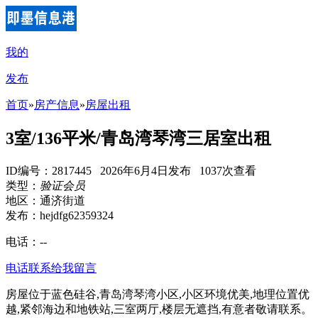
我的
发布
首页
»
房产信息
»
房屋出租
3室/136平米/青岛湾琴湾三居室出租
ID编号：2817445 2026年6月4日发布 1037次查看
类型：
验证会员
地区：通济街道
发布：hejdfg62359324
电话：
--
电话联系
给我留言
房屋位于蓝色硅谷,青岛湾琴湾小区,小区环境优美,地理位置优
越,紧邻海边和地铁站,三室两厅,楼层无遮挡,有意者敬请联系。