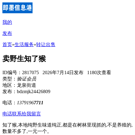
我的
发布
首页
»
生活服务
»
转让出售
卖野生知了猴
ID编号：2817075 2026年7月14日发布 1180次查看
类型：
验证会员
地区：龙泉街道
发布：bdzmjk24426809
电话：
1379196
7711
电话联系
给我留言
知了猴,本地纯野生味道纯正,都是在树林里现抓的,不是养殖的,
数量不多了,一元一个。