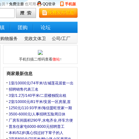
会员？
免费注册
也可用
QQ登录
手机版
镇
团购
论坛
购物服务
党政文体卫
公司/工厂
手机扫描二维码查看
微站
↑
商家最新信息
1室/10000元/74平米/古城莲花居套一出
招聘销售代表三名
3室/1.2万/140平米/二层楼独院出租
2室/10000元/81平米/安居一区房屋,首
1250元/110.93平米/海信盟旺世家一期
3500-6000元/人事招聘五险周日休
厂房车间面积290平,水电齐全,停车方便
普东任家屯6000-8000元招聘普工
本科/52岁/真心找过好下辈子的人