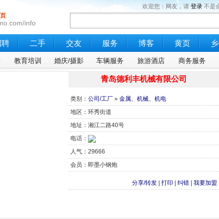
欢迎您：网友，请
登录
不是
页
mo.com/info
招聘
二手
交友
服务
博客
黄页
乡
乐
教育培训
婚庆/摄影
车辆服务
旅游酒店
商务服务
青岛德利丰机械有限公司
类别：
公司/工厂
»
金属、机械、机电
地区：环秀街道
地址：湘江二路40号
电话：
人气：29666
会员：即墨小钢炮
分享/转发
|
打印
|
纠错
|
我要加盟