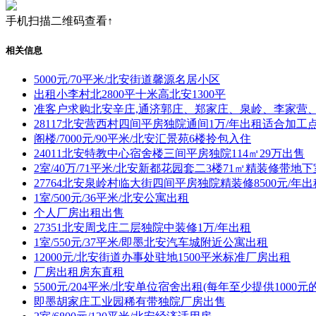
手机扫描二维码查看↑
相关信息
5000元/70平米/北安街道馨源名居小区
出租小李村北2800平十米高北安1300平
准客户求购北安辛庄,通济郭庄、郑家庄、泉岭、李家营
28117北安营西村四间平房独院通间1万/年出租适合加工
阁楼/7000元/90平米/北安汇景苑6楼拎包入住
24011北安特教中心宿舍楼三间平房独院114㎡29万出售
2室/40万/71平米/北安新都花园套二3楼71㎡精装修带地
27764北安泉岭村临大街四间平房独院精装修8500元/年出
1室/500元/36平米/北安公寓出租
个人厂房出租出售
27351北安周戈庄二层独院中装修1万/年出租
1室/550元/37平米/即墨北安汽车城附近公寓出租
12000元/北安街道办事处驻地1500平米标准厂房出租
厂房出租房东直租
5500元/204平米/北安单位宿舍出租(每年至少提供1000元
即墨胡家庄工业园稀有带独院厂房出售