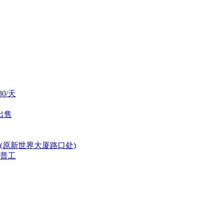
0/天
出售
(原新世界大厦路口处)
普工