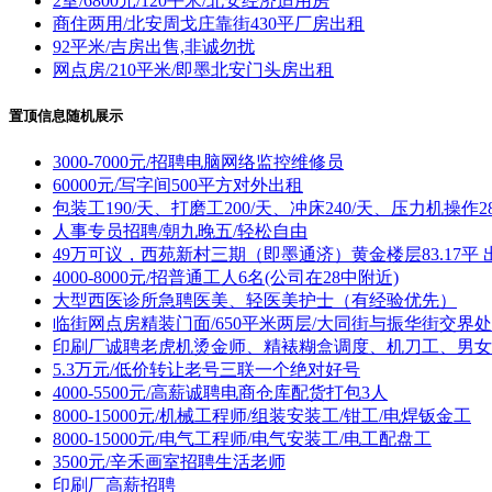
2室/6800元/120平米/北安经济适用房
商住两用/北安周戈庄靠街430平厂房出租
92平米/吉房出售,非诚勿扰
网点房/210平米/即墨北安门头房出租
置顶信息随机展示
3000-7000元/招聘电脑网络监控维修员
60000元/写字间500平方对外出租
包装工190/天、打磨工200/天、冲床240/天、压力机操作28
人事专员招聘/朝九晚五/轻松自由
49万可议，西苑新村三期（即墨通济）黄金楼层83.17平 
4000-8000元/招普通工人6名(公司在28中附近)
大型西医诊所急聘医美、轻医美护士（有经验优先）
临街网点房精装门面/650平米两层/大同街与振华街交界处
印刷厂诚聘老虎机烫金师、精裱糊盒调度、机刀工、男女
5.3万元/低价转让老号三联一个绝对好号
4000-5500元/高薪诚聘电商仓库配货打包3人
8000-15000元/机械工程师/组装安装工/钳工/电焊钣金工
8000-15000元/电气工程师/电气安装工/电工配盘工
3500元/辛禾画室招聘生活老师
印刷厂高薪招聘