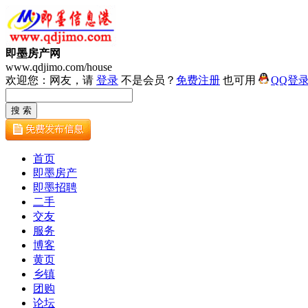
即墨房产网
www.qdjimo.com/house
欢迎您：网友，请
登录
不是会员？
免费注册
也可用
QQ登
首页
即墨房产
即墨招聘
二手
交友
服务
博客
黄页
乡镇
团购
论坛