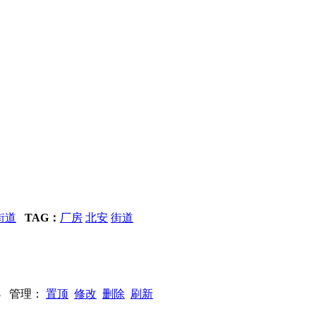
街道
TAG：
厂房
北安
街道
298 管理：
置顶
修改
删除
刷新