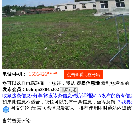
1596426****
电话/手机：
点击查看完整号码
您可以这样电话联系：“您好，我从
即墨信息港
看到您发布的...
发布会员：bcbfqn38845202
收藏这条信息»
分享/转发该条信息»
投诉举报»
TA发布的所有信
如果此信息不适合，您也可以发布一条信息，坐等反馈
？我要
网友评论
(留言联系信息发布人，推荐使用即时通站内短信
当前暂无评论