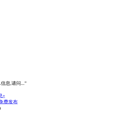
信息,请问...”
息»
免费发布
)