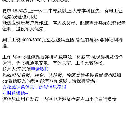
要求:18-50岁,上一休二,中专及以上,大专本科优先、有电工证
优先(没证也可以)
能适应倒班与户外作业。本人及父母、配偶需开具无犯罪记录
证明。退役军人优先。
到手工资:4000-5000元左右,缴纳五险,管住有餐补,各种福利待
遇。
工作内容:飞机停靠后连接桥载电源、桥载空调,保障机载设备
运行、为飞机通电充电。有休息室、工作比较轻松。
联系人:辛宗信
申请职位
凡
收取报名费、押金、体检费、服装费等各种名目费用
或加
qq/微信联系的都可能有欺诈嫌疑，请保持警惕！
☆收藏这条信息
◇虚假信息举报
即时通
短信
--
该信息由用户发布，内容中所涉及承诺均由用户自行负责