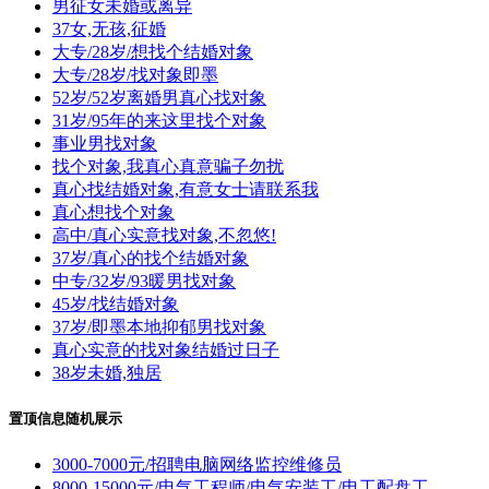
男征女未婚或离异
37女,无孩,征婚
大专/28岁/想找个结婚对象
大专/28岁/找对象即墨
52岁/52岁离婚男真心找对象
31岁/95年的来这里找个对象
事业男找对象
找个对象,我真心真意骗子勿扰
真心找结婚对象,有意女士请联系我
真心想找个对象
高中/真心实意找对象,不忽悠!
37岁/真心的找个结婚对象
中专/32岁/93暖男找对象
45岁/找结婚对象
37岁/即墨本地抑郁男找对象
真心实意的找对象结婚过日子
38岁未婚,独居
置顶信息随机展示
3000-7000元/招聘电脑网络监控维修员
8000-15000元/电气工程师/电气安装工/电工配盘工