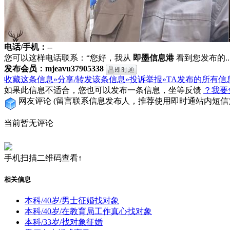
电话/手机：
--
您可以这样电话联系：“您好，我从
即墨信息港
看到您发布的...
发布会员：mjeavu37905338
收藏这条信息»
分享/转发该条信息»
投诉举报»
TA发布的所有信
如果此信息不适合，您也可以发布一条信息，坐等反馈
？我要
网友评论
(留言联系信息发布人，推荐使用即时通站内短信
当前暂无评论
手机扫描二维码查看↑
相关信息
本科/40岁/男士征婚找对象
本科/40岁/在教育局工作真心找对象
本科/33岁/找对象征婚