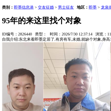
类别：
即墨信息港
>
交友征婚
>
男士征友
地区：
即墨
>
龙泉
95年的来这里找个对象
ID编号：2826440 类型：
时间：2026/7/30 12:37:14 浏览：
自我介绍:东北来着即墨定居了,有房有车,未婚,就缺个对象,身高1