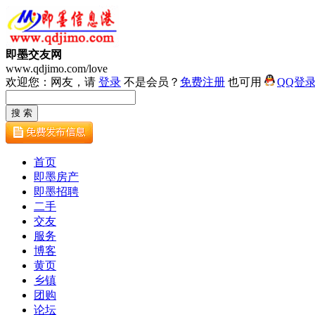
即墨交友网
www.qdjimo.com/love
欢迎您：网友，请
登录
不是会员？
免费注册
也可用
QQ登
首页
即墨房产
即墨招聘
二手
交友
服务
博客
黄页
乡镇
团购
论坛