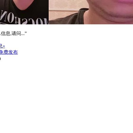
信息,请问...”
息»
免费发布
)