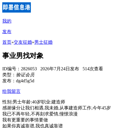
我的
发布
首页
»
交友征婚
»
男士征婚
事业男找对象
ID编号：2826053 2026年7月24日发布 514次查看
类型：
验证会员
发布：dg4d5g5d
给我留言
性别:男士年龄:40岁职业:建造师
感谢缘分让我们相遇,我未婚,从事建造师工作,今年45岁
我已不再年轻,不再刻求爱情,憧憬浪漫
我有更重要的事情要做
如果你真诚靠谱,我也真诚靠谱