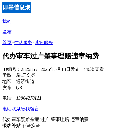
我的
发布
首页
»
生活服务
»
其它服务
代办审车过户肇事理赔违章纳费
ID编号：2825865 2026年5月13日发布 446次查看
类型：
验证会员
地区：通济街道
发布：ty8
电话：
13964278
111
电话联系
给我留言
代办审车疑难杂症 过户 肇事理赔 违章纳费
报废补贴 补证换证