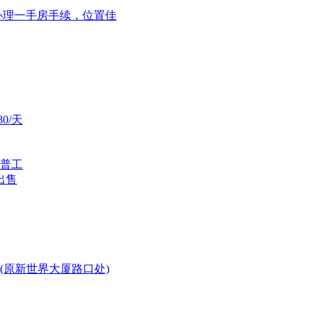
，办理一手房手续，位置佳
0/天
普工
出售
(原新世界大厦路口处)