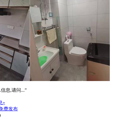
信息,请问...”
息»
免费发布
)