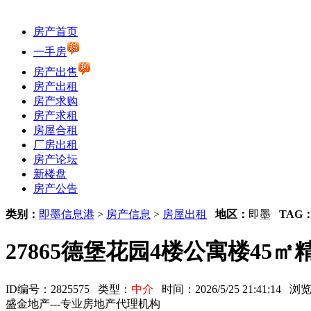
房产首页
一手房
房产出售
房产出租
房产求购
房产求租
房屋合租
厂房出租
房产论坛
新楼盘
房产公告
类别：
即墨信息港
>
房产信息
>
房屋出租
地区：
即墨
TAG
27865德堡花园4楼公寓楼45㎡
ID编号：2825575 类型：
中介
时间：2026/5/25 21:41:14
盛金地产---专业房地产代理机构