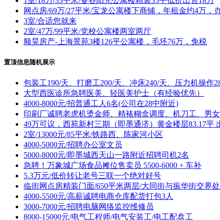
1室/18万/33平米/曼谷阳光公寓楼精装33平低价出售18万
网点房/69万/27平米/宝龙公寓楼下商铺，年租金约4万
3室/合适您就来
2室/47万/99平米/党校公寓楼两室两厅
顺昊房产-上海景苑3楼126平公寓楼，毛坯76万，免税
置顶信息随机展示
包装工190/天、打磨工200/天、冲床240/天、压力机操作28
大型西医诊所急聘医美、轻医美护士（有经验优先）
4000-8000元/招普通工人6名(公司在28中附近)
印刷厂诚聘老虎机烫金师、精裱糊盒调度、机刀工、男女
49万可议，西苑新村三期（即墨通济）黄金楼层83.17平 
2室/13000元/85平米/铁路西、陈家河小区
4000-5000元/招聘办公室文员
5000-8000元/即墨城西天山一路附近招聘司机2名
急聘！万象城广场食品摊位售卖员 5500-6000 + 车补
5.3万元/低价转让老号三联一个绝对好号
临街网点房精装门面/650平米两层/大同街与振华街交界处
4000-5500元/高薪诚聘电商仓库配货打包3人
3000-7000元/招聘电脑网络监控维修员
8000-15000元/电气工程师/电气安装工/电工配盘工