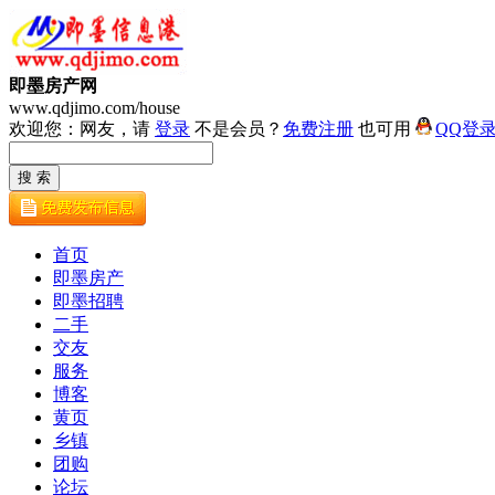
即墨房产网
www.qdjimo.com/house
欢迎您：网友，请
登录
不是会员？
免费注册
也可用
QQ登
首页
即墨房产
即墨招聘
二手
交友
服务
博客
黄页
乡镇
团购
论坛