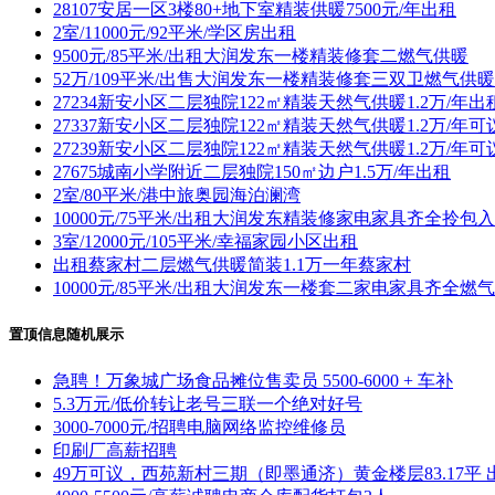
28107安居一区3楼80+地下室精装供暖7500元/年出租
2室/11000元/92平米/学区房出租
9500元/85平米/出租大润发东一楼精装修套二燃气供暖
52万/109平米/出售大润发东一楼精装修套三双卫燃气供暖
27234新安小区二层独院122㎡精装天然气供暖1.2万/年出
27337新安小区二层独院122㎡精装天然气供暖1.2万/年可
27239新安小区二层独院122㎡精装天然气供暖1.2万/年可
27675城南小学附近二层独院150㎡边户1.5万/年出租
2室/80平米/港中旅奥园海泊澜湾
10000元/75平米/出租大润发东精装修家电家具齐全拎包
3室/12000元/105平米/幸福家园小区出租
出租蔡家村二层燃气供暖简装1.1万一年蔡家村
10000元/85平米/出租大润发东一楼套二家电家具齐全燃
置顶信息随机展示
急聘！万象城广场食品摊位售卖员 5500-6000 + 车补
5.3万元/低价转让老号三联一个绝对好号
3000-7000元/招聘电脑网络监控维修员
印刷厂高薪招聘
49万可议，西苑新村三期（即墨通济）黄金楼层83.17平 