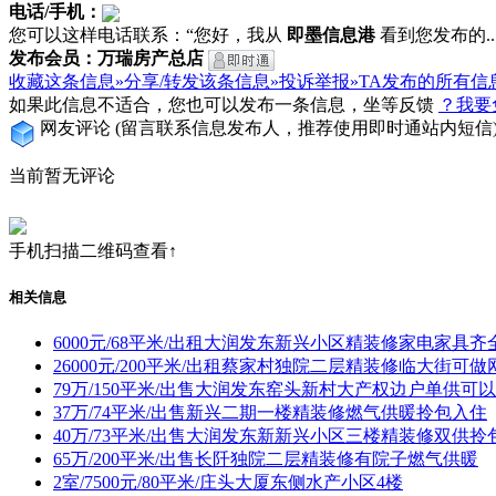
电话/手机：
您可以这样电话联系：“您好，我从
即墨信息港
看到您发布的...
发布会员：万瑞房产总店
收藏这条信息»
分享/转发该条信息»
投诉举报»
TA发布的所有信
如果此信息不适合，您也可以发布一条信息，坐等反馈
？我要
网友评论
(留言联系信息发布人，推荐使用即时通站内短信
当前暂无评论
手机扫描二维码查看↑
相关信息
6000元/68平米/出租大润发东新兴小区精装修家电家具
26000元/200平米/出租蔡家村独院二层精装修临大街可做
79万/150平米/出售大润发东窑头新村大产权边户单供可
37万/74平米/出售新兴二期一楼精装修燃气供暖拎包入住
40万/73平米/出售大润发东新新兴小区三楼精装修双供
65万/200平米/出售长阡独院二层精装修有院子燃气供暖
2室/7500元/80平米/庄头大厦东侧水产小区4楼