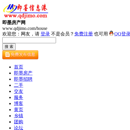
即墨房产网
www.qdjimo.com/house
欢迎您：网友，请
登录
不是会员？
免费注册
也可用
QQ登
首页
即墨房产
即墨招聘
二手
交友
服务
博客
黄页
乡镇
团购
论坛