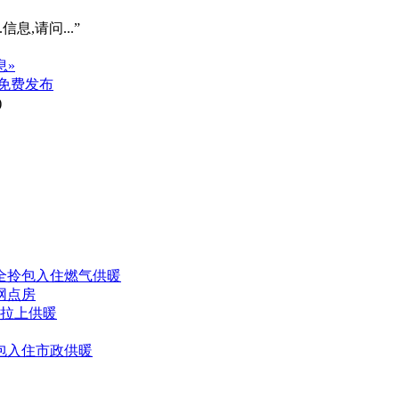
信息,请问...”
息»
免费发布
)
齐全拎包入住燃气供暖
网点房
以拉上供暖
拎包入住市政供暖