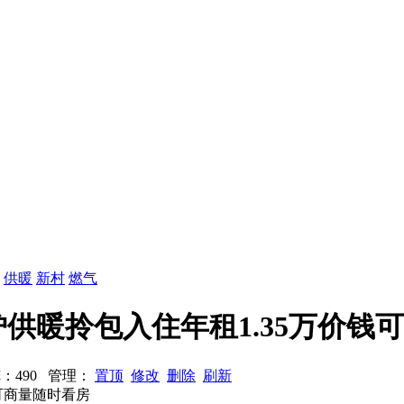
：
供暖
新村
燃气
供暖拎包入住年租1.35万价钱可
 浏览：490 管理：
置顶
修改
删除
刷新
可商量随时看房