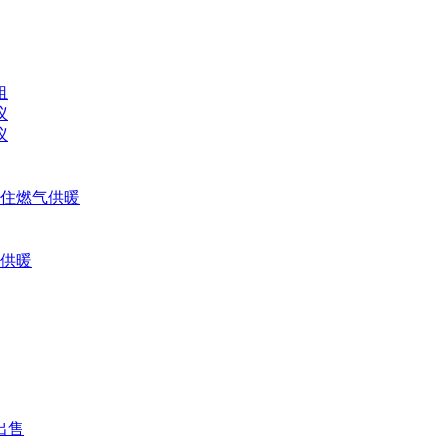
租
议
议
入住燃气供暖
气供暖
出售