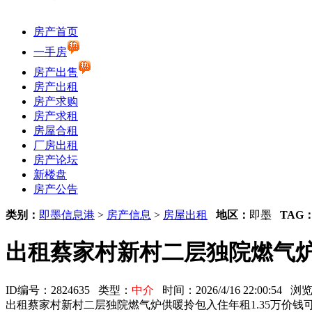
房产首页
一手房
房产出售
房产出租
房产求购
房产求租
房屋合租
厂房出租
房产论坛
新楼盘
房产公告
类别：
即墨信息港
>
房产信息
>
房屋出租
地区：
即墨
TAG
出租蔡家村新村二层独院燃气炉
ID编号：2824635 类型：
中介
时间：2026/4/16 22:00:54
出租蔡家村新村二层独院燃气炉供暖拎包入住年租1.35万价钱